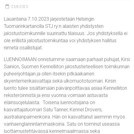
23.8.2023
Lauantaina 7.10.2023 järjestetään Helsingin
Tuomarinkartanolla STJ ry:n alaisten yhdistysten
jalostustoimikunnille suunnattu tilaisuus. Jos yhdistyksellä ei
ole erillistä jalostustoimikuntaa voi yhdistyksen hallitus
nimetä osallistujat.
LUENNOIMAAN onnistuimme saamaan parhaat puhujat, Kirsi
Sainion, Suomen Kennelliiton jalostustieteellisen toimikunnan
puheenjohtajan ja ollen itsekin pitkäaikainen
skyenterrierikasvattaja sekä ulkomuototuomari. Kirsin
luento tulee sisältämään päivänpolttavaa asiaa Kennelliiton
rekisteröinnistä ja ensi vuonna voimaan astuvasta
eläinsuojelulaista. Toisena luennoitsijana on
kasvattajatuomari Satu Tanner, Kennel Drovers,
australianpaimenkoira. Hän on kasvattanut aiemmin myös
vanhaenglanninlammaskoiria. Satu on toiminut useassa
luottamustehtävässä kennelmaailmassa sekä