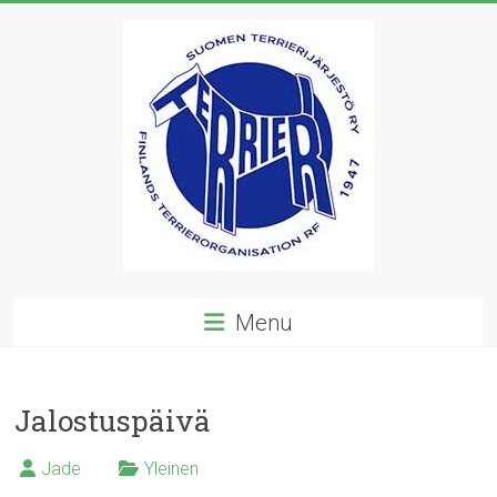
Skip
to
content
Suomen
Menu
Terrierijärjestö
ry
Jalostuspäivä
23
terrierirodun
Jade
Yleinen
rotujärjestö