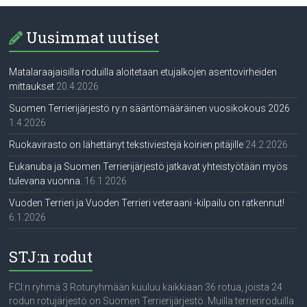
Uusimmat uutiset
Matalaraajaisilla roduilla aloitetaan etujalkojen asentovirheiden
mittaukset
20.4.2026
Suomen Terrierijärjestö ry:n sääntömääräinen vuosikokous 2026
1.4.2026
Ruokavirasto on lähettänyt tekstiviestejä koirien pitäjille
24.2.2026
Eukanuba ja Suomen Terrierijärjestö jatkavat yhteistyötään myös
tulevana vuonna.
16.1.2026
Vuoden Terrieri ja Vuoden Terrieri veteraani -kilpailu on ratkennut!
6.1.2026
STJ:n rodut
FCI:n ryhmä 3 Roturyhmään kuuluu kaikkiaan 36 rotua, joista 24
rodun rotujärjestö on Suomen Terrierijärjestö. Muilla terrieriroduilla