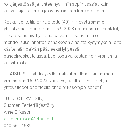
rotujärjestöissä ja tuntee hyvin niin sopimusasiat, kuin
kasvattajan arjenkin jalostusasioiden koukeroineen.
Koska luentotila on rajoitettu (40), niin pyytäisimme
yhdistyksiä ilmoittamaan 15.9.2023 mennessä ne henkilöt,
jotka osallistuvat jalostuspäivään. Osallistujilla on
mahdollisuus lähettää ennakkoon aiheista kysymyksiä, joita
käsitellään päivän päätteeksi lyhyessä
paneelikeskustelussa. Luentopäivä kestää noin viisi tuntia
kahvitauolla.
TILAISUUS on yhdistyksille maksuton. Ilmoittautuminen
viimeistään 15.9.2023: yhdistys, osallistujien nimet ja
yhteystiedot osoitteella anne.eriksson@elisanet.fi
LUENTOTERVEISIN,
Suomen Terrierijärjestö ry
Anne Eriksson
anne.eriksson@elisanet.fi
040 561 4689