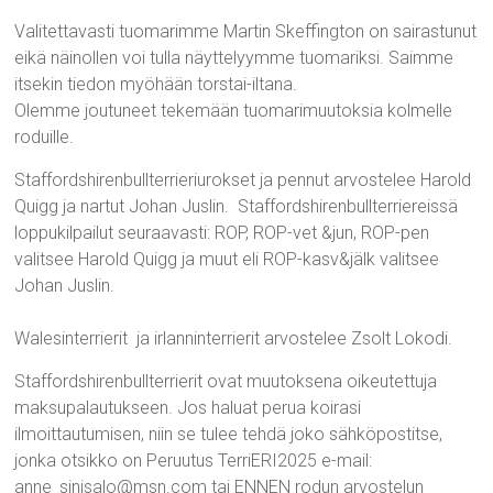
Valitettavasti tuomarimme Martin Skeffington on sairastunut
eikä näinollen voi tulla näyttelyymme tuomariksi. Saimme
itsekin tiedon myöhään torstai-iltana.
Olemme joutuneet tekemään tuomarimuutoksia kolmelle
roduille.
Staffordshirenbullterrieriurokset ja pennut arvostelee Harold
Quigg ja nartut Johan Juslin. Staffordshirenbullterriereissä
loppukilpailut seuraavasti: ROP, ROP-vet &jun, ROP-pen
valitsee Harold Quigg ja muut eli ROP-kasv&jälk valitsee
Johan Juslin.
Walesinterrierit ja irlanninterrierit arvostelee Zsolt Lokodi.
Staffordshirenbullterrierit ovat muutoksena oikeutettuja
maksupalautukseen. Jos haluat perua koirasi
ilmoittautumisen, niin se tulee tehdä joko sähköpostitse,
jonka otsikko on Peruutus TerriERI2025 e-mail:
anne_sinisalo@msn.com tai ENNEN rodun arvostelun