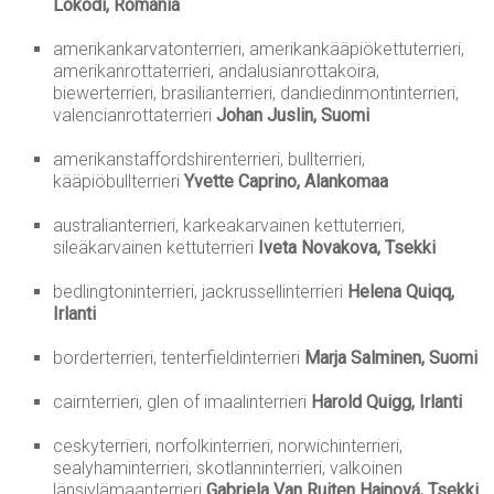
Lokodi, Romania
amerikankarvatonterrieri, amerikankääpiökettuterrieri,
amerikanrottaterrieri, andalusianrottakoira,
biewerterrieri, brasilianterrieri, dandiedinmontinterrieri,
valencianrottaterrieri
Johan Juslin, Suomi
amerikanstaffordshirenterrieri, bullterrieri,
kääpiöbullterrieri
Yvette Caprino, Alankomaa
australianterrieri, karkeakarvainen kettuterrieri,
sileäkarvainen kettuterrieri
Iveta Novakova, Tsekki
bedlingtoninterrieri, jackrussellinterrieri
Helena Quiqq,
Irlanti
borderterrieri, tenterfieldinterrieri
Marja Salminen, Suomi
cairnterrieri, glen of imaalinterrieri
Harold Quigg, Irlanti
ceskyterrieri, norfolkinterrieri, norwichinterrieri,
sealyhaminterrieri, skotlanninterrieri, valkoinen
länsiylämaanterrieri
Gabriela Van Ruiten Hajnová, Tsekki