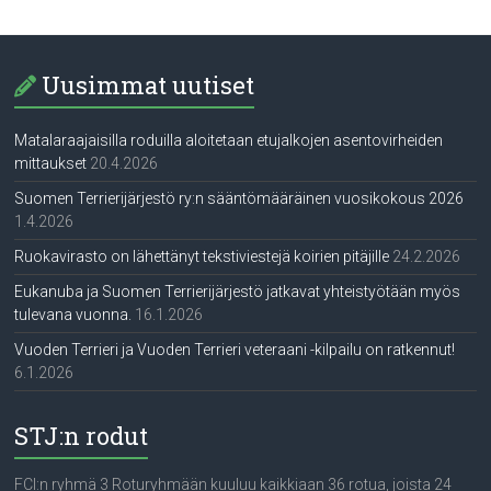
Uusimmat uutiset
Matalaraajaisilla roduilla aloitetaan etujalkojen asentovirheiden
mittaukset
20.4.2026
Suomen Terrierijärjestö ry:n sääntömääräinen vuosikokous 2026
1.4.2026
Ruokavirasto on lähettänyt tekstiviestejä koirien pitäjille
24.2.2026
Eukanuba ja Suomen Terrierijärjestö jatkavat yhteistyötään myös
tulevana vuonna.
16.1.2026
Vuoden Terrieri ja Vuoden Terrieri veteraani -kilpailu on ratkennut!
6.1.2026
STJ:n rodut
FCI:n ryhmä 3 Roturyhmään kuuluu kaikkiaan 36 rotua, joista 24