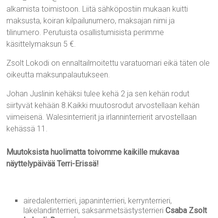
alkamista toimistoon. Liitä sähköpostiin mukaan kuitti
maksusta, koiran kilpailunumero, maksajan nimi ja
tilinumero. Perutuista osallistumisista perimme
käsittelymaksun 5 €.
Zsolt Lokodi on ennaltailmoitettu varatuomari eikä täten ole
oikeutta maksunpalautukseen.
Johan Juslinin kehäksi tulee kehä 2 ja sen kehän rodut
siirtyvät kehään 8.Kaikki muutosrodut arvostellaan kehän
viimeisenä. Walesinterrierit ja irlanninterrierit arvostellaan
kehässä 11.
Muutoksista huolimatta toivomme kaikille mukavaa
näyttelypäivää Terri-Erissä!
airedalenterrieri, japaninterrieri, kerrynterrieri,
lakelandinterrieri, saksanmetsästysterrieri
Csaba Zsolt