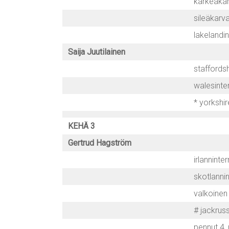
karkeakarv
sileäkarva
lakelandin
Saija Juutilainen
staffordsh
walesinter
* yorkshir
KEHÄ 3
Gertrud Hagström
irlanninterr
skotlannin
valkoinen 
# jackrusse
pennut 4, 