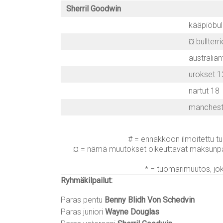
Sherril Goodwin
kääpiöbul
¤ bullterri
australiant
urokset 1
nartut 18
mancheste
# = ennakkoon ilmoitettu t
¤ = nämä muutokset oikeuttavat maksunpal
* = tuomarimuutos, j
Ryhmäkilpailut:
Paras pentu
Benny Blidh Von Schedvin
Paras juniori
Wayne Douglas