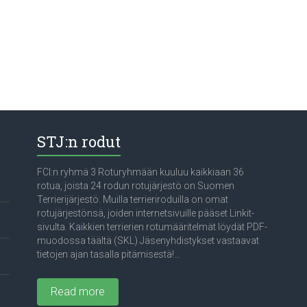
STJ:n rodut
FCI:n ryhmä 3 Roturyhmään kuuluu kaikkiaan 36
rotua, joista 24 rodun rotujärjestö on Suomen
Terrierijärjestö. Muilla terrieriroduilla on omat
rotujärjestönsä, joiden internetsivuille pääset Linkit-
sivulta. Kaikkien terrierien rotumääritelmät löydät PDF-
muodossa täältä (SKL) Jäsenyhdistykset vastaavat
tietojen ajan tasalla pitämisestä!...
Read more