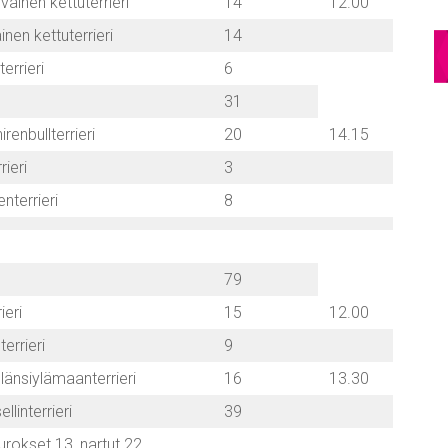
ainen kettuterrieri
14
12.00
inen kettuterrieri
14
terrieri
6
31
irenbullterrieri
20
14.15
rieri
3
enterrieri
8
79
ieri
15
12.00
terrieri
9
länsiylämaanterrieri
16
13.30
llinterrieri
39
urokset 13, nartut 22