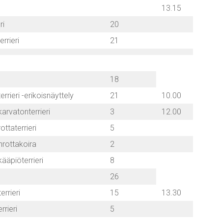
13.15
ri
20
errieri
21
18
errieri -erikoisnäyttely
21
10.00
arvatonterrieri
3
12.00
ttaterrieri
5
nrottakoira
2
ääpiöterrieri
8
26
errieri
15
13.30
rrieri
5