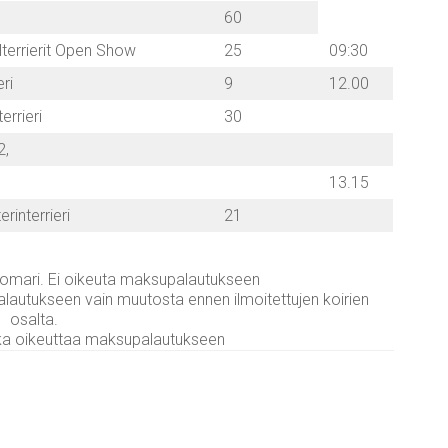
60
lterrierit Open Show
25
09:30
eri
9
12.00
errieri
30
2,
13.15
rinterrieri
21
uomari. Ei oikeuta maksupalautukseen
autukseen vain muutosta ennen ilmoitettujen koirien
osalta.
oka oikeuttaa maksupalautukseen