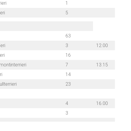
ieri
1
eri
5
63
eri
3
12.00
eri
16
montinterrieri
7
13.15
ri
14
llterrieri
23
4
16.00
3