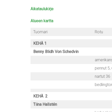
Aikataulukirje
Alueen kartta
Tuomari
Rotu
KEHÄ 1
Benny Blidh Von Schedvin
amerikanst
pennut 5,
nartut 36
bedlington
KEHÄ 2
Tiina Hallstén