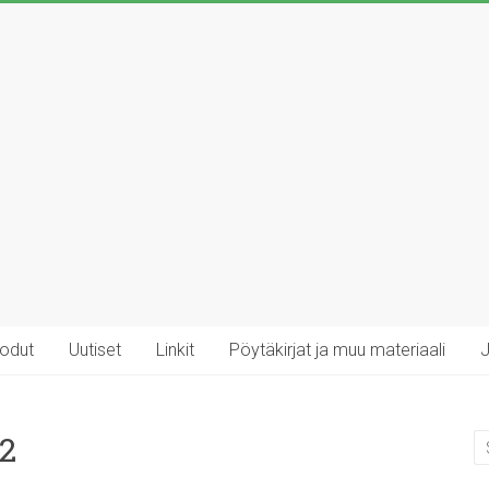
rodut
Uutiset
Linkit
Pöytäkirjat ja muu materiaali
J
22