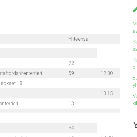
Ma
a
Yhteensä
Su
s
Ru
72
pi
affordshirenterrieri
59
12.00
E
 urokset 18
y
13.15
Vu
ki
interrieri
13
34