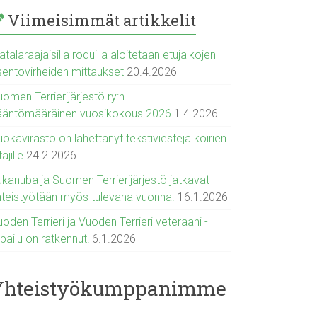
Viimeisimmät artikkelit
talaraajaisilla roduilla aloitetaan etujalkojen
sentovirheiden mittaukset
20.4.2026
omen Terrierijärjestö ry:n
ääntömääräinen vuosikokous 2026
1.4.2026
okavirasto on lähettänyt tekstiviestejä koirien
täjille
24.2.2026
ukanuba ja Suomen Terrierijärjestö jatkavat
hteistyötään myös tulevana vuonna.
16.1.2026
oden Terrieri ja Vuoden Terrieri veteraani -
lpailu on ratkennut!
6.1.2026
Yhteistyökumppanimme