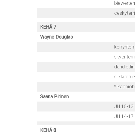
biewerterr
ceskyterri
KEHÄ 7
Wayne Douglas
kerrynterri
skyenterri
dandiedin
silkkiterrie
* kääpiöbu
Saana Pirinen
JH 10-13
JH 14-17
KEHÄ 8