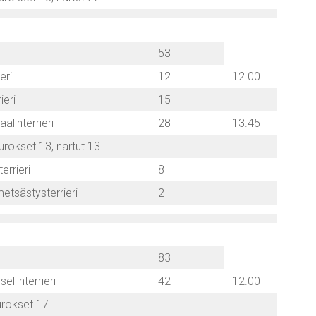
53
eri
12
12.00
ieri
15
aalinterrieri
28
13.45
urokset 13, nartut 13
terrieri
8
etsästysterrieri
2
83
ellinterrieri
42
12.00
urokset 17