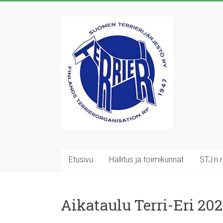
Skip
to
Suomen
content
Terrierijärjestö
ry
23
terrierirodun
rotujärjestö
Etusivu
Hallitus ja toimikunnat
STJ:n 
Aikataulu Terri-Eri 20