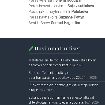
Paras veteraani
Sherril Goodwin
Paras kasvattajaryhmä
Saija Juutilainen
.
Paras jälkeläisryhmä
Irina Poletaeva
Paras käyttäkoira
Suzanne Pattyn
Best in Show
Gertrud Hagström
.
Uusimmat uutiset
Matalaraajaisilla roduilla aloitetaan etujalkojen
asentovirheiden mittaukset
20.4.2026
Suomen Terrierijärjestö ry:n
sääntömääräinen vuosikokous 2026
1.4.2026
Ruokavirasto on lähettänyt tekstiviestejä koirien
pitäjille
24.2.2026
Eukanuba ja Suomen Terrierijärjestö jatkavat
yhteistyötään myös tulevana vuonna.
16.1.2026