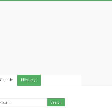
äsenille
Näyttelyt