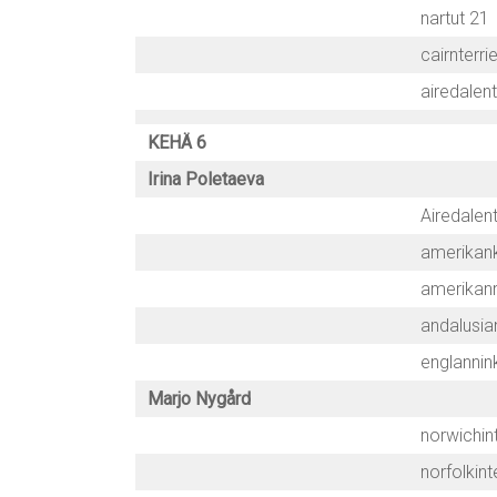
nartut 21
cairnterrie
airedalent
KEHÄ 6
Irina Poletaeva
Airedalent
amerikank
amerikanro
andalusia
englannink
Marjo Nygård
norwichint
norfolkinte