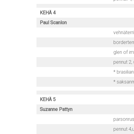
KEHÄ 4
Paul Scanlon
vehnäterri
borderterr
glen of im
pennut 2, 
* brasilian
* saksanm
KEHÄ 5
Suzanne Pattyn
parsonruss
pennut 4,