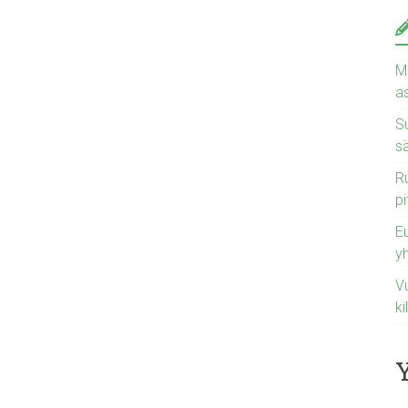
Ma
a
Su
s
Ru
pi
E
y
Vu
ki