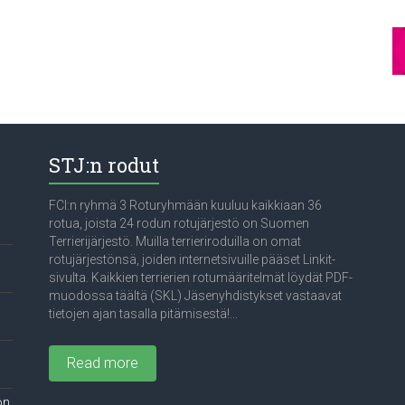
STJ:n rodut
FCI:n ryhmä 3 Roturyhmään kuuluu kaikkiaan 36
rotua, joista 24 rodun rotujärjestö on Suomen
Terrierijärjestö. Muilla terrieriroduilla on omat
rotujärjestönsä, joiden internetsivuille pääset Linkit-
sivulta. Kaikkien terrierien rotumääritelmät löydät PDF-
muodossa täältä (SKL) Jäsenyhdistykset vastaavat
tietojen ajan tasalla pitämisestä!...
Read more
on