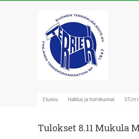
Skip
to
Suomen
content
Terrierijärjestö
ry
23
terrierirodun
rotujärjestö
Etusivu
Hallitus ja toimikunnat
STJ:n 
Tulokset 8.11 Mukula 