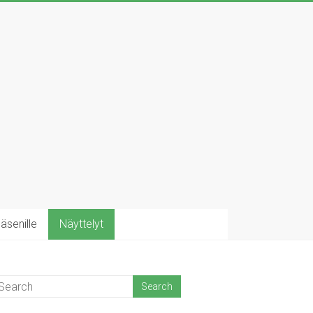
äsenille
Näyttelyt