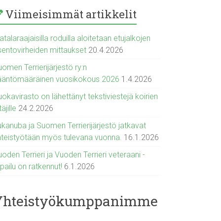
Viimeisimmät artikkelit
talaraajaisilla roduilla aloitetaan etujalkojen
sentovirheiden mittaukset
20.4.2026
omen Terrierijärjestö ry:n
ääntömääräinen vuosikokous 2026
1.4.2026
okavirasto on lähettänyt tekstiviestejä koirien
täjille
24.2.2026
ukanuba ja Suomen Terrierijärjestö jatkavat
hteistyötään myös tulevana vuonna.
16.1.2026
oden Terrieri ja Vuoden Terrieri veteraani -
lpailu on ratkennut!
6.1.2026
Yhteistyökumppanimme