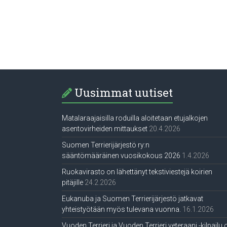
Uusimmat uutiset
Matalaraajaisilla roduilla aloitetaan etujalkojen
asentovirheiden mittaukset
20.4.2026
Suomen Terrierijärjestö ry:n
sääntömääräinen vuosikokous 2026
1.4.2026
Ruokavirasto on lähettänyt tekstiviestejä koirien
pitäjille
24.2.2026
Eukanuba ja Suomen Terrierijärjestö jatkavat
yhteistyötään myös tulevana vuonna.
16.1.2026
Vuoden Terrieri ja Vuoden Terrieri veteraani -kilpailu 