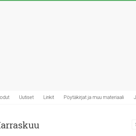
rodut
Uutiset
Linkit
Pöytäkirjat ja muu materiaali
J
Marraskuu