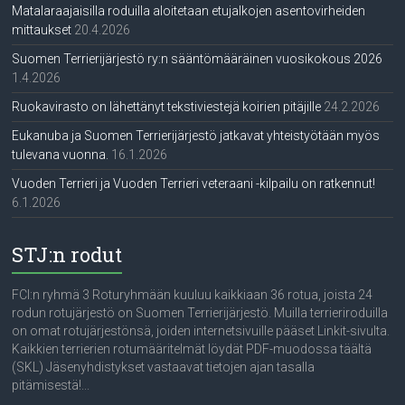
Matalaraajaisilla roduilla aloitetaan etujalkojen asentovirheiden
mittaukset
20.4.2026
Suomen Terrierijärjestö ry:n sääntömääräinen vuosikokous 2026
1.4.2026
Ruokavirasto on lähettänyt tekstiviestejä koirien pitäjille
24.2.2026
Eukanuba ja Suomen Terrierijärjestö jatkavat yhteistyötään myös
tulevana vuonna.
16.1.2026
Vuoden Terrieri ja Vuoden Terrieri veteraani -kilpailu on ratkennut!
6.1.2026
STJ:n rodut
FCI:n ryhmä 3 Roturyhmään kuuluu kaikkiaan 36 rotua, joista 24
rodun rotujärjestö on Suomen Terrierijärjestö. Muilla terrieriroduilla
on omat rotujärjestönsä, joiden internetsivuille pääset Linkit-sivulta.
Kaikkien terrierien rotumääritelmät löydät PDF-muodossa täältä
(SKL) Jäsenyhdistykset vastaavat tietojen ajan tasalla
pitämisestä!...