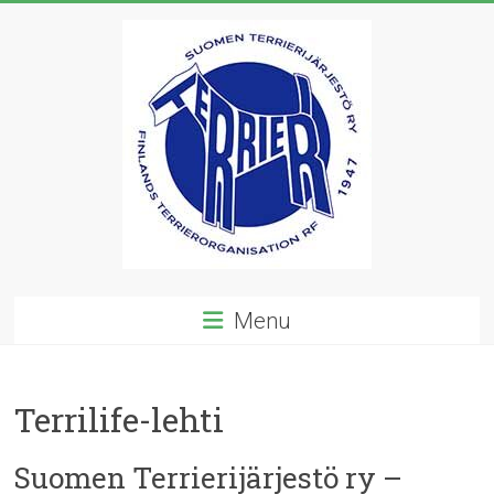
Skip
to
content
Suomen
Menu
Terrierijärjestö
ry
Terrilife-lehti
23
terrierirodun
Suomen Terrierijärjestö ry –
rotujärjestö