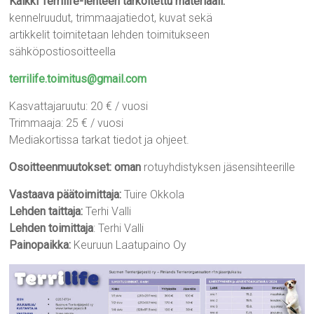
Kaikki Terrilife-lehteen tarkoitettu materiaali:
kennelruudut, trimmaajatiedot, kuvat sekä
artikkelit toimitetaan lehden toimitukseen
sähköpostiosoitteella
terrilife.toimitus@gmail.com
Kasvattajaruutu: 20 € / vuosi
Trimmaaja: 25 € / vuosi
Mediakortissa tarkat tiedot ja ohjeet.
Osoitteenmuutokset:
oman
rotuyhdistyksen jäsensihteerille
Vastaava päätoimittaja:
Tuire Okkola
Lehden taittaja:
Terhi Valli
Lehden toimittaja
: Terhi Valli
Painopaikka:
Keuruun Laatupaino Oy