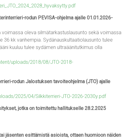
ieri_JTO_2024_2028_hyvaksytty.pdf
terinterrieri-rodun PEVISA-ohjelma ajalle 01.01.2026-
llä voimassa oleva silmätarkastuslausunto sekä voimassa
ole 36 kk vanhempia. Sydänauskultaatiolausunto tulee
uääni kuuluu tulee sydämen ultraäänitutkimus olla
ntent/uploads/2018/08/JTO-2018-
terrieri-rodun Jalostuksen tavoiteohjelma (JTO) ajalle
/uploads/2025/04/Silkkiterrieri-JTO-2026-2030y.pdf
tykset, jotka on toimitettu hallitukselle 28.2.2025
 tai jäsenten esittämistä asioista, ottaen huomioon näiden