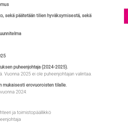
tomus
unto, sekä päätetään tilien hyväksymisestä, sekä
uunnitelma
025
lituksen puheenjohtaja (2024-2025).
tä. Vuonna 2025 ei ole puheenjohtajan valintaa.
n mukaisesti erovuoroisten tilalle.
a vuonna 2024:
hteeri ja toimistopäällikkö
heenjohtaja