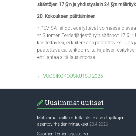
sääntöjen 17 §:n ja yhdistyslain 24 §:n määräyk
20. Kokouksen päättäminen
* PEVISA -ehdot edellyttävät voimassa olevaa
** Suomen Terrierijärjestö ry:n säännöt 17 §:
käsiteltäviksi, ei kuitenkaan päätettäviksi. Jo
päätettäväksi, tehköön siitä kirjallisen esityks
ehtii antaa siitä lausuntonsa.
←
VUOSIKOKOUSKUTSU 2025
Uusimmat uutiset
Matalaraajaisilla roduilla aloitetaan etujalkojen
asentovirheiden mittaukset
20.4.2026
Suomen Terrierijärjestö ry:n