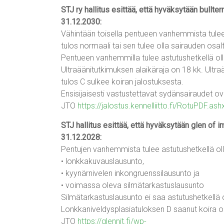
STJ ry hallitus esittää, että hyväksytään bullt
31.12.2030:
Vähintään toisella pentueen vanhemmista tulee 
tulos normaali tai sen tulee olla sairauden osa
Pentueen vanhemmilla tulee astutushetkellä o
Ultraäänitutkimuksen alaikäraja on 18 kk. Ultra
tulos C sulkee koiran jalostuksesta.
Ensisijaisesti vastustettavat sydänsairaudet ov
JTO
https://jalostus.kennelliitto.fi/RotuPDF.
STJ hallitus esittää, että hyväksytään glen of 
31.12.2028:
Pentujen vanhemmista tulee astutushetkellä ol
• lonkkakuvauslausunto,
• kyynärnivelen inkongruenssilausunto ja
• voimassa oleva silmätarkastuslausunto
Silmätarkastuslausunto ei saa astutushetkellä 
Lonkkaniveldysplasiatuloksen D saanut koira on
JTO
https://glennit.fi/wp-