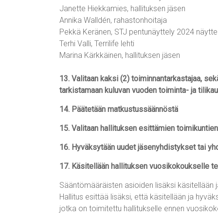
Janette Hiekkamies, hallituksen jäsen
Annika Walldén, rahastonhoitaja
Pekkä Keränen, STJ pentunäyttely 2024 näytte
Terhi Valli, Terrilife lehti
Marina Kärkkäinen, hallituksen jäsen
13. Valitaan kaksi (2) toiminnantarkastajaa, sek
tarkistamaan kuluvan vuoden toiminta- ja tilikaud
14. Päätetään matkustussäännöstä
15. Valitaan hallituksen esittämien toimikuntie
16. Hyväksytään uudet jäsenyhdistykset tai y
17. Käsitellään hallituksen vuosikokoukselle te
Sääntömääräisten asioiden lisäksi käsitellään 
Hallitus esittää lisäksi, että käsitellään ja hyv
jotka on toimitettu hallitukselle ennen vuosiko