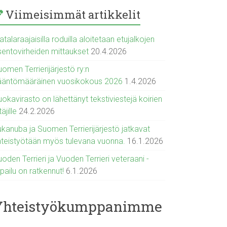
Viimeisimmät artikkelit
talaraajaisilla roduilla aloitetaan etujalkojen
sentovirheiden mittaukset
20.4.2026
omen Terrierijärjestö ry:n
ääntömääräinen vuosikokous 2026
1.4.2026
okavirasto on lähettänyt tekstiviestejä koirien
täjille
24.2.2026
ukanuba ja Suomen Terrierijärjestö jatkavat
hteistyötään myös tulevana vuonna.
16.1.2026
oden Terrieri ja Vuoden Terrieri veteraani -
lpailu on ratkennut!
6.1.2026
Yhteistyökumppanimme