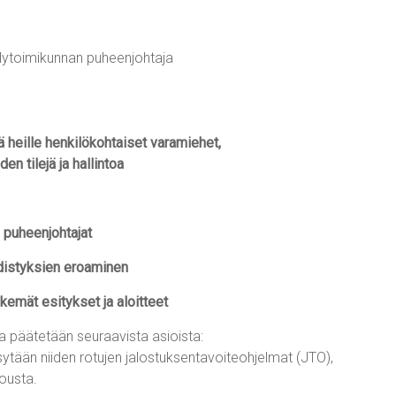
lytoimikunnan puheenjohtaja
ä heille henkilökohtaiset varamiehet,
en tilejä ja hallintoa
n puheenjohtajat
hdistyksien eroaminen
kemät esitykset ja aloitteet
ja päätetään seuraavista asioista:
äksytään niiden rotujen jalostuksentavoiteohjelmat (JTO),
kousta.