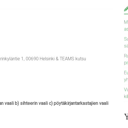
Ma
a
Su
s
Ru
rinkyläntie 1, 00690 Helsinki & TEAMS kutsu
pi
E
y
Vu
ki
vaali b) sihteerin vaali c) pöytäkirjantarkastajien vaali