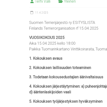
Terhi Valli
Yleinen
11.4.2025
Suomen Terrierijärjestö ry ESITYSLISTA
Finlands Terrierorganisation rf 15.04.2025
VUOSIKOKOUS 2025
Aika 15.04.2025 kello 18:00
Paikka Tuomarinkartano Vinttikoirarata, Tuoma
1. Kokouksen avaus
2. Kokouksen laillisuuden toteaminen
3. Todetaan kokousedustajien äänivaltaisuus
4. Kokouksen järjestäytyminen: a) puheenjohtajan 
d) ääntenlaskijoiden vaali
5. Kokouksen työjärjestyksen hyväksyminen