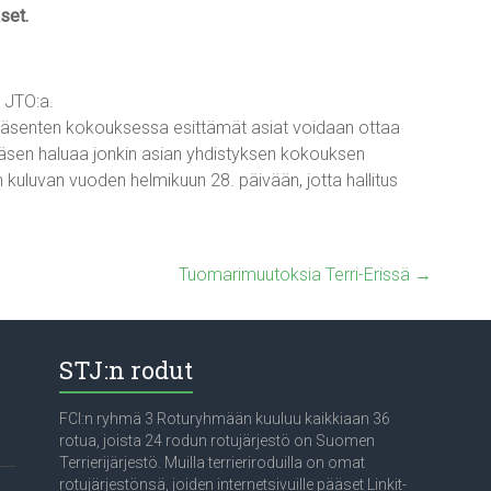
set.
 JTO:a.
 ”Jäsenten kokouksessa esittämät asiat voidaan ottaa
s jäsen haluaa jonkin asian yhdistyksen kokouksen
en kuluvan vuoden helmikuun 28. päivään, jotta hallitus
Tuomarimuutoksia Terri-Erissä
→
STJ:n rodut
FCI:n ryhmä 3 Roturyhmään kuuluu kaikkiaan 36
rotua, joista 24 rodun rotujärjestö on Suomen
Terrierijärjestö. Muilla terrieriroduilla on omat
rotujärjestönsä, joiden internetsivuille pääset Linkit-