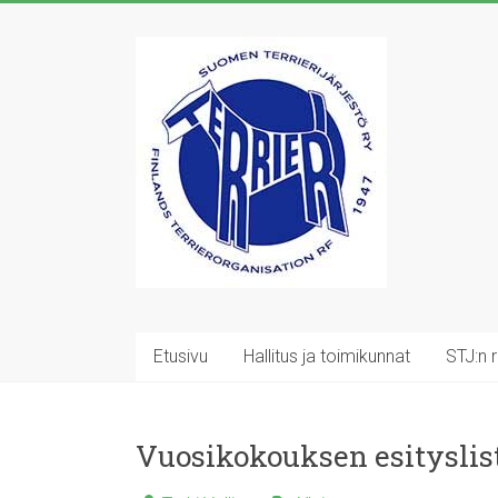
Skip
to
Suomen
content
Terrierijärjestö
ry
23
terrierirodun
rotujärjestö
Etusivu
Hallitus ja toimikunnat
STJ:n 
Vuosikokouksen esityslis