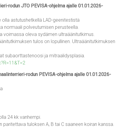
errieri-rodun JTO PEVISA-ohjelma ajalle 01.01.2026-
olla astutushetkellä LAD-geenitestistä
lta normaali polveutumisen perusteella.
lla voimassa oleva sydämen ultraäänitutkimus.
äänitutkimuksen tulos on lopullinen. Ultraäänitutkimuksen
at subaorttastenoosi ja mitraalidysplasia.
ashx?R=11&T=2
imaalinterrieri-rodun PEVISA-ohjelma ajalle 01.01.2026-
la
olla 24 kk vanhempi.
 paritettava tuloksen A, B tai C saaneen koiran kanssa.