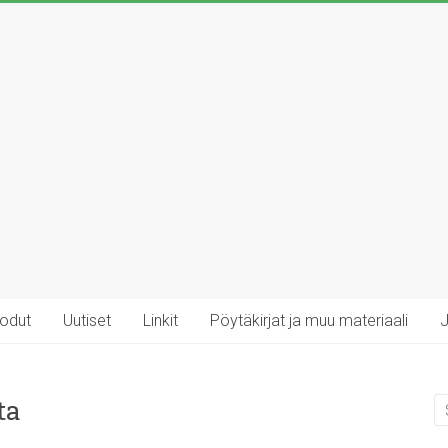
rodut
Uutiset
Linkit
Pöytäkirjat ja muu materiaali
J
ta