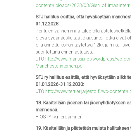
content/uploads/2023/03/Glen_of_imaalinterr
STJ hallitus esittää, että hyväksytään manches
31.12.2028:
Pentujen vanhemmilla tulee olla astutushetke
oleva sydänauskultaatiolausunto, jotka eivät 
olla annettu koiran täytettyä 12kk ja mikäli siv
suoritettuna ennen astutusta.
JTO
http://www.manssi.net/wordpress/wp-co
Manchesterinterrieri.pdf
STJ ry hallitus esittää, että hyväksytään silkki
01.01.2026-31.12.2030:
JTO
http://www.terrierijarjesto.fi/wp-content
18. Käsitellään jäsenen tai jäsenyhdistyksen esi
mennessä.
– OSTY ry:n eroaminen
19. Käsitellään ja päätetään muista hallituksen