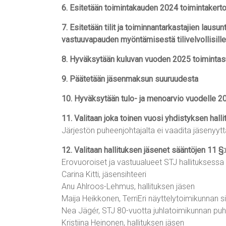
6. Esitetään toimintakauden 2024 toimintaker
7. Esitetään tilit ja toiminnantarkastajien laus
vastuuvapauden myöntämisestä tilivelvollisille
8. Hyväksytään kuluvan vuoden 2025 toimintas
9. Päätetään jäsenmaksun suuruudesta
10. Hyväksytään tulo- ja menoarvio vuodelle 2
11. Valitaan joka toinen vuosi yhdistyksen hal
Järjestön puheenjohtajalta ei vaadita jäsenyyt
12. Valitaan hallituksen jäsenet sääntöjen 11 §:
Erovuoroiset ja vastuualueet STJ hallituksess
Carina Kitti, jäsensihteeri
Anu Ahlroos-Lehmus, hallituksen jäsen
Maija Heikkonen, TerriEri näyttelytoimikunnan si
Nea Jägér, STJ 80-vuotta juhlatoimikunnan pu
Kristiina Heinonen, hallituksen jäsen