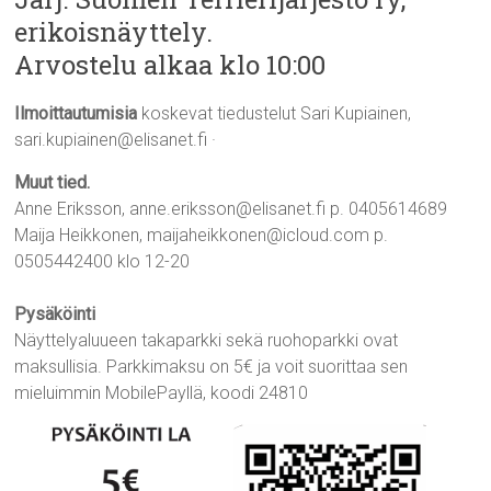
erikoisnäyttely.
Arvostelu alkaa klo 10:00
Ilmoittautumisia
koskevat tiedustelut Sari Kupiainen,
sari.kupiainen@elisanet.fi ·
Muut tied.
Anne Eriksson, anne.eriksson@elisanet.fi p. 0405614689
Maija Heikkonen, maijaheikkonen@icloud.com p.
0505442400 klo 12-20
Pysäköinti
Näyttelyaluueen takaparkki sekä ruohoparkki ovat
maksullisia. Parkkimaksu on 5€ ja voit suorittaa sen
mieluimmin MobilePayllä, koodi 24810