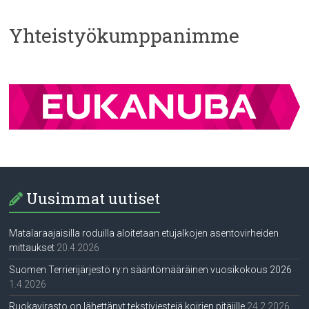
Yhteistyökumppanimme
Uusimmat uutiset
Matalaraajaisilla roduilla aloitetaan etujalkojen asentovirheiden
mittaukset
20.4.2026
Suomen Terrierijärjestö ry:n sääntömääräinen vuosikokous 2026
1.4.2026
Ruokavirasto on lähettänyt tekstiviestejä koirien pitäjille
24.2.2026