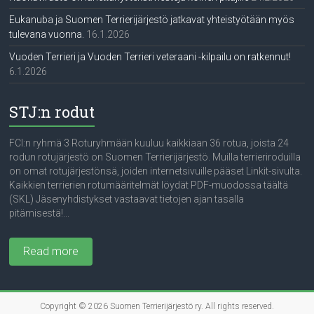
Eukanuba ja Suomen Terrierijärjestö jatkavat yhteistyötään myös
tulevana vuonna.
16.1.2026
Vuoden Terrieri ja Vuoden Terrieri veteraani -kilpailu on ratkennut!
6.1.2026
STJ:n rodut
FCI:n ryhmä 3 Roturyhmään kuuluu kaikkiaan 36 rotua, joista 24
rodun rotujärjestö on Suomen Terrierijärjestö. Muilla terrieriroduilla
on omat rotujärjestönsä, joiden internetsivuille pääset Linkit-sivulta.
Kaikkien terrierien rotumääritelmät löydät PDF-muodossa täältä
(SKL) Jäsenyhdistykset vastaavat tietojen ajan tasalla
pitämisestä!...
Read more
Copyright © 2026
Suomen Terrierijärjestö ry
. All rights reserved.