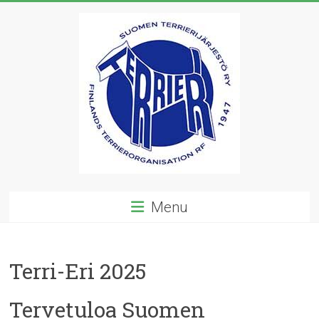
Skip
to
content
Suomen
Menu
Terrierijärjestö
ry
Terri-Eri 2025
23
terrierirodun
Tervetuloa Suomen
rotujärjestö