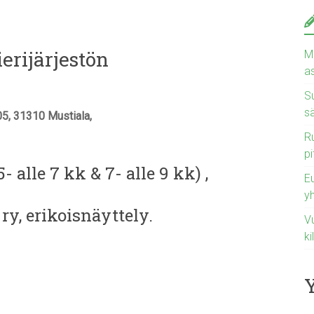
erijärjestön
Ma
a
Su
s
05, 31310 Mustiala,
Ru
pi
- alle 7 kk & 7- alle 9 kk) ,
E
y
 ry, erikoisnäyttely.
Vu
ki