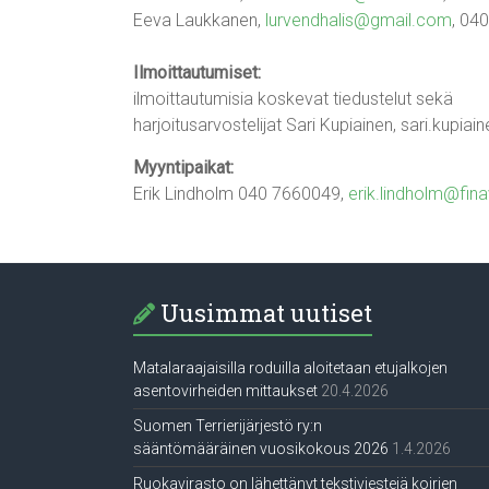
Eeva Laukkanen,
lurvendhalis@gmail.com
, 04
Ilmoittautumiset:
ilmoittautumisia koskevat tiedustelut sekä
harjoitusarvostelijat Sari Kupiainen, sari.kupiai
Myyntipaikat:
Erik Lindholm 040 7660049,
erik.lindholm@finav
Uusimmat uutiset
Matalaraajaisilla roduilla aloitetaan etujalkojen
asentovirheiden mittaukset
20.4.2026
Suomen Terrierijärjestö ry:n
sääntömääräinen vuosikokous 2026
1.4.2026
Ruokavirasto on lähettänyt tekstiviestejä koirien