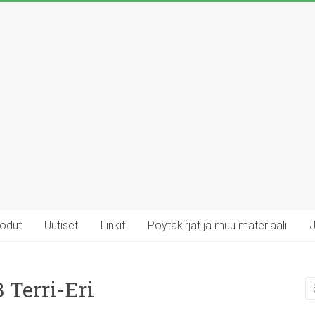
rodut
Uutiset
Linkit
Pöytäkirjat ja muu materiaali
J
 Terri-Eri