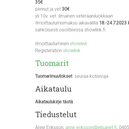
35€
pennut ja vet
30€
yli 10v. vet. ilmainen veteraaniluokkaan.
Ilmoittautumismaksu aikavälillä
18.-24.7.2023 
sähköisesti osoitteessa showlink.fi.
Ilmoittautuminen
showlink
Registeration
showlink
Tuomarit
Tuomarimuutokset
seuraa kotisivuja
Aikataulu
Aikataulukirje tästä
Tiedustelut
Anne Eriksson,
anne.eriksson@elisanet.fi
, 040