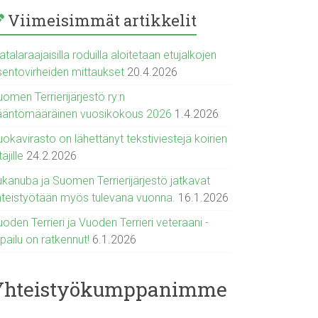
Viimeisimmät artikkelit
talaraajaisilla roduilla aloitetaan etujalkojen
sentovirheiden mittaukset
20.4.2026
omen Terrierijärjestö ry:n
ääntömääräinen vuosikokous 2026
1.4.2026
okavirasto on lähettänyt tekstiviestejä koirien
täjille
24.2.2026
ukanuba ja Suomen Terrierijärjestö jatkavat
hteistyötään myös tulevana vuonna.
16.1.2026
oden Terrieri ja Vuoden Terrieri veteraani -
lpailu on ratkennut!
6.1.2026
Yhteistyökumppanimme