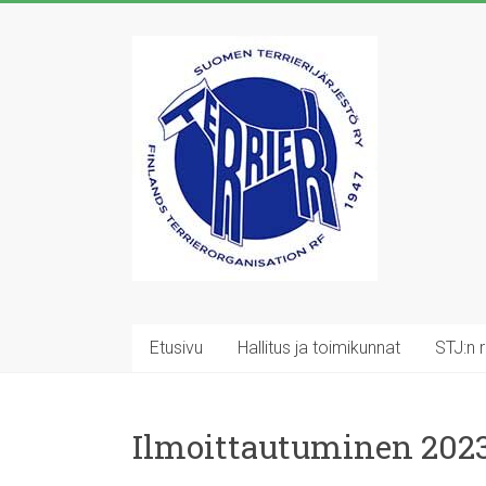
Skip
to
Suomen
content
Terrierijärjestö
ry
23
terrierirodun
rotujärjestö
Etusivu
Hallitus ja toimikunnat
STJ:n 
Ilmoittautuminen 2023