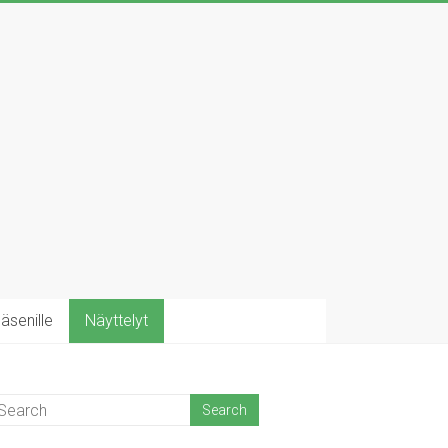
äsenille
Näyttelyt