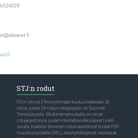
06524029
nen@elisanet.fi
ia.fi
.
STJ:n rodut
FCI:n ryhmä 3 Roturyhmään kuuluu kaikkiaan 36
rotua, joista 24 rodun rotujärjestö on Suomen
Terrierijärjestö. Muilla terrieriroduilla on omat
rotujärjestönsä, joiden internetsivuille pääset Linkit-
sivulta. Kaikkien terrierien rotumääritelmät löydät PDF-
muodossa täältä (SKL) Jäsenyhdistykset vastaavat