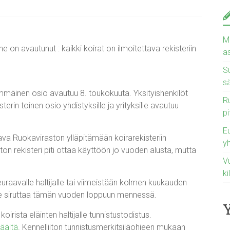
Ma
 on avautunut : kaikki koirat on ilmoitettava rekisteriin
a
Su
s
mmäinen osio avautuu 8. toukokuuta. Yksityishenkilöt
Ru
sterin toinen osio yhdistyksille ja yrityksille avautuu
pi
E
va Ruokaviraston ylläpitämään koirarekisteriin
y
 rekisteri piti ottaa käyttöön jo vuoden alusta, mutta
Vu
ki
uraavalle haltijalle tai viimeistään kolmen kuukauden
lee siruttaa tämän vuoden loppuun mennessä.
oirista eläinten haltijalle tunnistustodistus.
täältä
. Kennelliiton tunnistusmerkitsijäohjeen mukaan