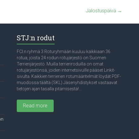
Jalostuspäivä
→
STJ:n rodut
FCI:n ryhmä 3 Roturyhmään kuuluu kaikkiaan 36
rotua, joista 24 rodun rotujärjestö on Suomen
Terrierijärjestö. Muilla terrieriroduilla on omat
rotujärjestönsä, joiden internetsivuille pääset Linkit-
sivulta. Kaikkien terrierien rotumääritelmät löydät PDF-
muodossa täältä (SKL) Jäsenyhdistykset vastaavat
tietojen ajan tasalla pitämisestä!...
Read more
on