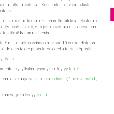
koiria, jotka ilmoitetaan Kennelliiton rotukoirarekisteriin
kantaan.
tija ilmoittaa koiran rekisteriin. Ilmoituksia rekisteriin ei
 käytännössä sitä, että jos kasvattaja on jo luovuttanut
oittaa tämä koiran rekisteriin.
teröinti tai haltijan vaihdos maksaa 10 euroa. Hinta on
an vaihdoksen tekee paperilomakkeella tai sähköpostitse.
tyy
täältä
.
eimmiten kysyttyihin kysymyksiin löytyy
täältä
.
terin asiakaspalvelusta,
koirarekisteri@ruokavirasto.fi
,
tekanava, joka löytyy
täältä
.