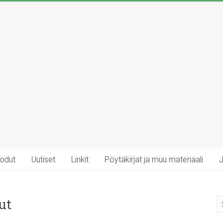
rodut
Uutiset
Linkit
Pöytäkirjat ja muu materiaali
J
ut