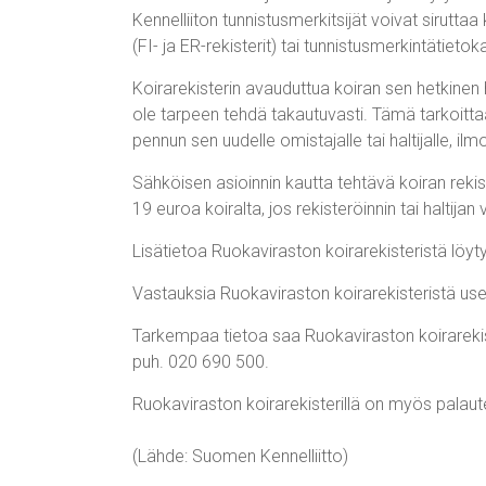
Kennelliiton tunnistusmerkitsijät voivat siruttaa 
(FI- ja ER-rekisterit) tai tunnistusmerkintätieto
Koirarekisterin avauduttua koiran sen hetkinen hal
ole tarpeen tehdä takautuvasti. Tämä tarkoittaa
pennun sen uudelle omistajalle tai haltijalle, ilm
Sähköisen asioinnin kautta tehtävä koiran rekis
19 euroa koiralta, jos rekisteröinnin tai haltij
Lisätietoa Ruokaviraston koirarekisteristä löy
Vastauksia Ruokaviraston koirarekisteristä us
Tarkempaa tietoa saa Ruokaviraston koirarekis
puh. 020 690 500.
Ruokaviraston koirarekisterillä on myös palau
(Lähde: Suomen Kennelliitto)