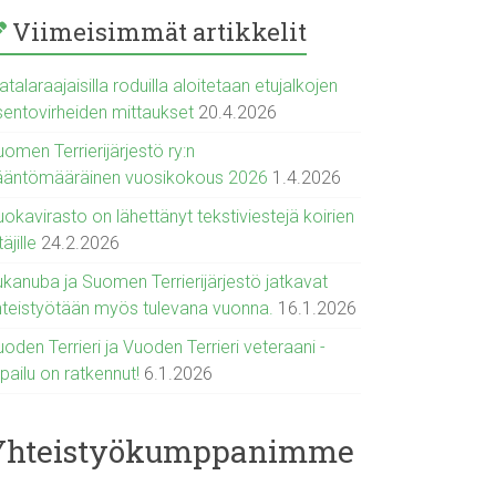
Viimeisimmät artikkelit
talaraajaisilla roduilla aloitetaan etujalkojen
sentovirheiden mittaukset
20.4.2026
omen Terrierijärjestö ry:n
ääntömääräinen vuosikokous 2026
1.4.2026
okavirasto on lähettänyt tekstiviestejä koirien
täjille
24.2.2026
ukanuba ja Suomen Terrierijärjestö jatkavat
hteistyötään myös tulevana vuonna.
16.1.2026
oden Terrieri ja Vuoden Terrieri veteraani -
lpailu on ratkennut!
6.1.2026
Yhteistyökumppanimme