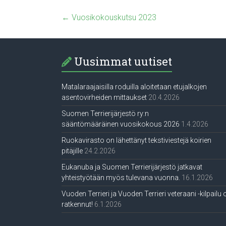
←
Vuosikokouskutsu 2023
Uusimmat uutiset
Matalaraajaisilla roduilla aloitetaan etujalkojen
asentovirheiden mittaukset
20.4.2026
Suomen Terrierijärjestö ry:n
sääntömääräinen vuosikokous 2026
1.4.2026
Ruokavirasto on lähettänyt tekstiviestejä koirien
pitäjille
24.2.2026
Eukanuba ja Suomen Terrierijärjestö jatkavat
yhteistyötään myös tulevana vuonna.
16.1.2026
Vuoden Terrieri ja Vuoden Terrieri veteraani -kilpailu 
ratkennut!
6.1.2026