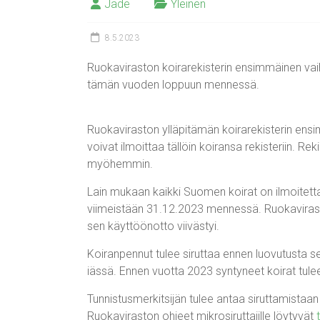
Jade
Yleinen
8.5.2023
Ruokaviraston koirarekisterin ensimmäinen vaihe
tämän vuoden loppuun mennessä.
Ruokaviraston ylläpitämän koirarekisterin ensi
voivat ilmoittaa tällöin koiransa rekisteriin. Reki
myöhemmin.
Lain mukaan kaikki Suomen koirat on ilmoitetta
viimeistään 31.12.2023 mennessä. Ruokaviraston
sen käyttöönotto viivästyi.
Koiranpennut tulee siruttaa ennen luovutusta se
iässä. Ennen vuotta 2023 syntyneet koirat tu
Tunnistusmerkitsijän tulee antaa siruttamistaan k
Ruokaviraston ohjeet mikrosiruttajille löytyvät