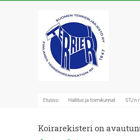
Skip
to
Suomen
content
Terrierijärjestö
ry
23
terrierirodun
rotujärjestö
Etusivu
Hallitus ja toimikunnat
STJ:n 
Koirarekisteri on avautun