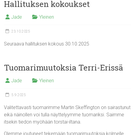
Hallituksen kokoukset
Jade
Yleinen
23.10.2025
Seuraava hallituksen kokous 30.10.2025
Tuomarimuutoksia Terri-Erissä
Jade
Yleinen
5.9.2025
Valitettavasti tuomarimme Martin Skeffington on sairastunut
eikä näinollen voi tulla näyttelyymme tuomariksi. Saimme
itsekin tiedon myöhään torstai-iltana.
Olemme joutuneet tekemään tuomarimuutoksia kolmelle