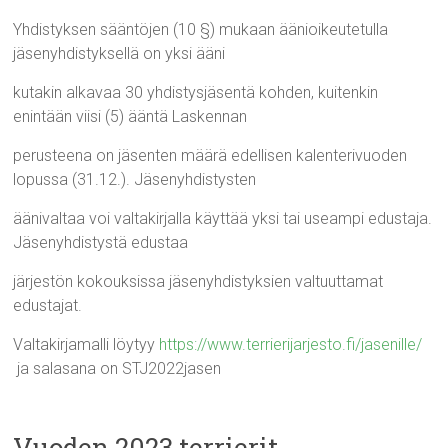
Yhdistyksen sääntöjen (10 §) mukaan äänioikeutetulla
jäsenyhdistyksellä on yksi ääni
kutakin alkavaa 30 yhdistysjäsentä kohden, kuitenkin
enintään viisi (5) ääntä Laskennan
perusteena on jäsenten määrä edellisen kalenterivuoden
lopussa (31.12.). Jäsenyhdistysten
äänivaltaa voi valtakirjalla käyttää yksi tai useampi edustaja.
Jäsenyhdistystä edustaa
järjestön kokouksissa jäsenyhdistyksien valtuuttamat
edustajat.
Valtakirjamalli löytyy
https://www.terrierijarjesto.fi/jasenille/
ja salasana on STJ2022jasen
Vuoden 2023 terrierit