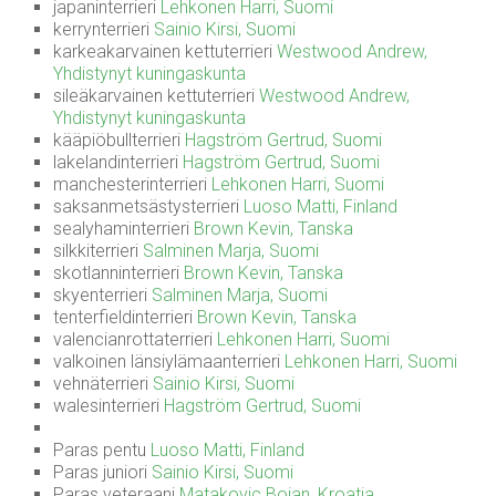
japaninterrieri
Lehkonen Harri, Suomi
kerrynterrieri
Sainio Kirsi, Suomi
karkeakarvainen kettuterrieri
Westwood Andrew,
Yhdistynyt kuningaskunta
sileäkarvainen kettuterrieri
Westwood Andrew,
Yhdistynyt kuningaskunta
kääpiöbullterrieri
Hagström Gertrud, Suomi
lakelandinterrieri
Hagström Gertrud, Suomi
manchesterinterrieri
Lehkonen Harri, Suomi
saksanmetsästysterrieri
Luoso Matti, Finland
sealyhaminterrieri
Brown Kevin, Tanska
silkkiterrieri
Salminen Marja, Suomi
skotlanninterrieri
Brown Kevin, Tanska
skyenterrieri
Salminen Marja, Suomi
tenterfieldinterrieri
Brown Kevin, Tanska
valencianrottaterrieri
Lehkonen Harri, Suomi
valkoinen länsiylämaanterrieri
Lehkonen Harri, Suomi
vehnäterrieri
Sainio Kirsi, Suomi
walesinterrieri
Hagström Gertrud, Suomi
Paras pentu
Luoso Matti, Finland
Paras juniori
Sainio Kirsi, Suomi
Paras veteraani
Matakovic Bojan, Kroatia