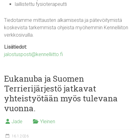
laillistettu fysioterapeutti
Tiedotamme mittausten alkamisesta ja pätevöitymistä
koskevista tarkemmista ohjeista myöhemmin Kennelliiton
verkkosivuilla.
Lisätiedot:
jalostusposti@kennelliitto.fi
Eukanuba ja Suomen
Terrierijärjestö jatkavat
yhteistyötään myös tulevana
vuonna.
Jade
Yleinen
16.1.2026