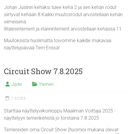
Johan Juslinin kehäksi tulee kehä 2 ja sen kehän rodut
siirtyvät kehään 8.Kaikki muutosrodut arvostellaan kehän
viimeisenä.
Walesinterrierit ja irlanninterrierit arvostellaan kehässä 11.
Muutoksista huolimatta toivomme kaikille mukavaa
näyttelypäivää Terri-Erissä!
Circuit Show 7.8.2025
Jade
Yleinen
7.3.2025
Starttaa näyttelyviikonloppu Maailman Voittaja 2025 -
näyttelyyn terrierikehistä jo torstaina 7.8.2025
Terriereiden oma Circuit Show (huomioi mukana olevat