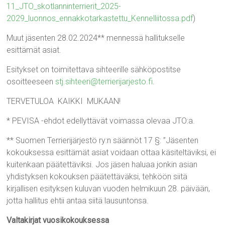
11_JTO_skotlanninterrierit_2025-
2029_luonnos_ennakkotarkastettu_Kennelliitossa.pdf
)
Muut jäsenten 28.02.2024** mennessä hallitukselle
esittämät asiat.
Esitykset on toimitettava sihteerille sähköpostitse
osoitteeseen
stj.sihteeri@terrierijarjesto.fi
.
TERVETULOA KAIKKI MUKAAN!
* PEVISA -ehdot edellyttävät voimassa olevaa JTO:a.
** Suomen Terrierijärjestö ry:n säännöt 17 §: ”Jäsenten
kokouksessa esittämät asiat voidaan ottaa käsiteltäviksi, ei
kuitenkaan päätettäviksi. Jos jäsen haluaa jonkin asian
yhdistyksen kokouksen päätettäväksi, tehköön siitä
kirjallisen esityksen kuluvan vuoden helmikuun 28. päivään,
jotta hallitus ehtii antaa siitä lausuntonsa.
Valtakirjat vuosikokouksessa