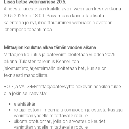
Lisää tietoa webinaarissa 20.5.
Aiheesta järjestetään kaikille avoin webinaari keskiviikkona
20.5.2026 klo 18.00. Päivämäärä kannattaa lisätä
kalenteriin jo nyt, ilmoittautuminen webinaariin avataan
lähempänä tapahtumaa.
Mittaajien koulutus alkaa tämän vuoden aikana
Mittaajien koulutus ja pätevöinti aloitetaan vuoden 2026
aikana. Tulosten tallennus Kennelliiton
jalostustietojärjestelmään aloitetaan heti, kun se on
teknisesti mahdollista.
ROT- ja VALG-M-mittaajapätevyyttä hakevan henkilön tulee
olla jokin seuraavista:
eläinlääkäri
rotujärjestön nimeämä ulkomuodon jalostustarkastaja
vähintään yhdelle mitattavalle rodulle
ulkomuototuomari, jolla on arvosteluoikeudet
vähintään yhdelle mitattavalle rodulle