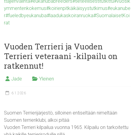
ttajienvalinta
#eukanubabreeders
#tieteellisestitutkittu
#vuosik
ymmentenkokemus
#koirienpitkäikäisyystutkimus
#eukanube
r
#fueledbyeukanuba
#laadukaskoiranruoka
#SuomalaisetKoi
rat
Vuoden Terrieri ja Vuoden
Terrieri veteraani -kilpailu on
ratkennut!
Jade
Yleinen
6.1.2026
Suomen Terrierijärjestö, silloinen entiseltään nimeltään
Suomen terrieriklubi, alkoi pitää
Vuoden Terrieri kilpailua vuonna 1965. Kilpailu on tarkoitettu
yhä kaikille terrieriroduille,sillä