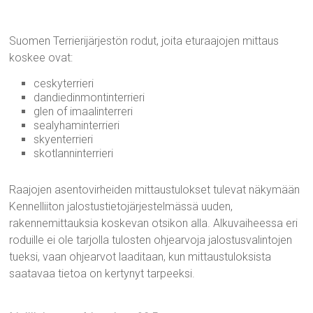
Suomen Terrierijärjestön rodut, joita eturaajojen mittaus
koskee ovat:
ceskyterrieri
dandiedinmontinterrieri
glen of imaalinterreri
sealyhaminterrieri
skyenterrieri
skotlanninterrieri
Raajojen asentovirheiden mittaustulokset tulevat näkymään
Kennelliiton jalostustietojärjestelmässä uuden,
rakennemittauksia koskevan otsikon alla. Alkuvaiheessa eri
roduille ei ole tarjolla tulosten ohjearvoja jalostusvalintojen
tueksi, vaan ohjearvot laaditaan, kun mittaustuloksista
saatavaa tietoa on kertynyt tarpeeksi.