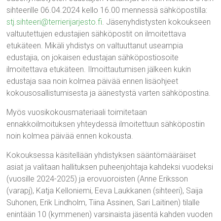
sihteerille 06.04.2024 kello 16.00 mennessä sähköpostilla:
stj.sihteeri@terrierijarjesto.fi
. Jäsenyhdistysten kokoukseen
valtuutettujen edustajien sähköpostit on ilmoitettava
etukäteen. Mikäli yhdistys on valtuuttanut useampia
edustajia, on jokaisen edustajan sähköpostiosoite
ilmoitettava etukäteen. Ilmoittautumisen jälkeen kukin
edustaja saa noin kolmea päivää ennen lisäohjeet
kokousosallistumisesta ja äänestystä varten sähköpostina.
Myös vuosikokousmateriaali toimitetaan
ennakkoilmoituksen yhteydessä ilmoitettuun sähköpostiin
noin kolmea päivää ennen kokousta.
Kokouksessa käsitellään yhdistyksen sääntömääräiset
asiat ja valitaan hallituksen puheenjohtaja kahdeksi vuodeksi
(vuosille 2024-2025) ja erovuoroisten (Anne Eriksson
(varapj), Katja Kelloniemi, Eeva Laukkanen (sihteeri), Saija
Suhonen, Erik Lindholm, Tiina Assinen, Sari Laitinen) tilalle
enintään 10 (kymmenen) varsinaista jäsentä kahden vuoden