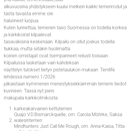
alkuvuosina yhdistykseen kuului melkein kaikki terrierirodut ja
tästä tavasta emme ole
halunneet luopua.
Kuten tunnettua, terrierien taso Suomessa on todella korkea
ja kärkikoirat kilpailevat
tasaväkisinä keskenään. Kilpailu on ollut joskus todella
tiukkaa, mutta siitäkin huolimatta
koirien omistajat ovat tsempanneet reilusti toisiaan.
Kilpailussa lasketaan vain kahdeksan
näyttelyn tulokset tietyn pistetaulukon mukaan. Terrilife
lehdessä numero 1/2026
julkaistaan kymmenen menestyksekkäimmän terrierin tiedot
kuvineen. Tässä nyt pieni
makupala kärkikolmikosta.
karkeakarvainen kettuterrieri
Quajo V.D.Bismarckquelle, om. Carola Möhrke, Saksa
walesinterrieri
Mindhunters Just Call Me Rough, om. Anna-Kaisa, Titta