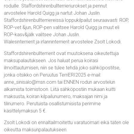
roduille. Staffordshirenbullterrieriurokset ja pennut
arvostelee Harold Quigg ja nartut Johan Juslin.
Staffordshirenbullterriereissä loppukilpailut seuraavasti: ROP,
ROP-vet &jun, ROP-pen valitsee Harold Quigg ja muut eli
ROP-kasv&jälk valitsee Johan Juslin.
Walesinterrierit ja irlanninterrierit arvostelee Zsolt Lokodi.
Staffordshirenbullterrierit ovat muutoksena oikeutettuja
maksupalautukseen. Jos haluat perua koirasi
ilmoittautumisen, niin se tulee tehdä joko sähköpostitse,
jonka otsikko on Peruutus TerriERI2025 e-mail:
anne_sinisalo@msn.com tai ENNEN rodun arvostelun
alkamista toimistoon. Liitä sähköpostiin mukaan kuitti
maksusta, koiran kilpailunumero, maksajan nimi ja
tilinumero. Perutuista osallistumisista perimme
käsittelymaksun 5 €.
Zsolt Lokodi on ennaltailmoitettu varatuomari eikä täten ole
oikeutta maksunpalautukseen.