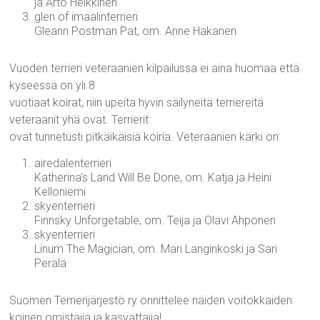
ja Arto Heikkinen
glen of imaalinterrieri
Gleann Postman Pat, om. Anne Hakanen
Vuoden terrieri veteraanien kilpailussa ei aina huomaa että
kyseessä on yli 8
vuotiaat koirat, niin upeita hyvin säilyneitä terriereitä
veteraanit yhä ovat. Terrierit
ovat tunnetusti pitkäikäisiä koiria. Veteraanien kärki on:
airedalenterrieri
Katherina’s Land Will Be Done, om. Katja ja Heini
Kelloniemi
skyenterrieri
Finnsky Unforgetable, om. Teija ja Olavi Ahponen
skyenterrieri
Linum The Magician, om. Mari Langinkoski ja Sari
Perälä
Suomen Terrierijärjestö ry onnittelee näiden voitokkaiden
koirien omistajia ja kasvattajia!