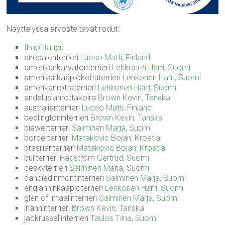
Näyttelyssä arvosteltavat rodut:
Ilmoittaudu
airedalenterrieri
Luoso Matti, Finland
amerikankarvatonterrieri
Lehkonen Harri, Suomi
amerikankääpiökettuterrieri
Lehkonen Harri, Suomi
amerikanrottaterrieri
Lehkonen Harri, Suomi
andalusianrottakoira
Brown Kevin, Tanska
australianterrieri
Luoso Matti, Finland
bedlingtoninterrieri
Brown Kevin, Tanska
biewerterrieri
Salminen Marja, Suomi
borderterrieri
Matakovic Bojan, Kroatia
brasilianterrieri
Matakovic Bojan, Kroatia
bullterrieri
Hagström Gertrud, Suomi
ceskyterrieri
Salminen Marja, Suomi
dandiedinmontinterrieri
Salminen Marja, Suomi
englanninkääpiöterrieri
Lehkonen Harri, Suomi
glen of imaalinterrieri
Salminen Marja, Suomi
irlanninterrieri
Brown Kevin, Tanska
jackrussellinterrieri
Taulos Tiina, Suomi