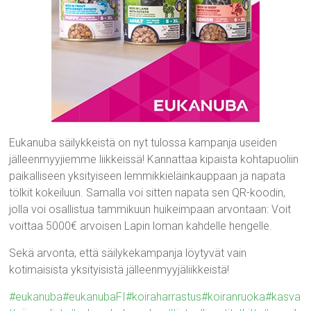
Eukanuba säilykkeistä on nyt tulossa kampanja useiden
jälleenmyyjiemme liikkeissä! Kannattaa kipaista kohtapuoliin
paikalliseen yksityiseen lemmikkieläinkauppaan ja napata
tölkit kokeiluun. Samalla voi sitten napata sen QR-koodin,
jolla voi osallistua tammikuun huikeimpaan arvontaan: Voit
voittaa 5000€ arvoisen Lapin loman kahdelle hengelle.
Sekä arvonta, että säilykekampanja löytyvät vain
kotimaisista yksityisistä jälleenmyyjäliikkeistä!
#eukanuba
#eukanubaFI
#koiraharrastus
#koiranruoka
#kasva