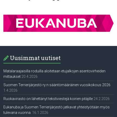
Uusimmat uutiset
Matalaraajaisilla roduilla aloitetaan etujalkojen asentovirheiden
mittaukset
20.4.2026
Suomen Terrierijärjestö ry:n sääntömääräinen vuosikokous 2026
1.4.2026
Ruokavirasto on lähettänyt tekstiviestejä koirien pitäjille
24.2.2026
Eukanuba ja Suomen Terrierijärjestö jatkavat yhteistyötään myös
tulevana vuonna.
16.1.2026