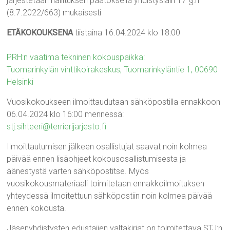
järjestetään hallituksen päätöksellä yhdistyslain 17 §:n
(8.7.2022/663) mukaisesti
ET
ÄKOKOUKSENA
tiistaina 16.04.2024 klo 18:00
PRH:n vaatima tekninen kokouspaikka:
Tuomarinkylän vinttikoirakeskus, Tuomarinkyläntie 1, 00690
Helsinki
Vuosikokoukseen ilmoittaudutaan sähköpostilla ennakkoon
06.04.2024 klo 16:00 mennessä:
stj.sihteeri@terrierijarjesto.fi
Ilmoittautumisen jälkeen osallistujat saavat noin kolmea
päivää ennen lisäohjeet kokousosallistumisesta ja
äänestystä varten sähköpostitse. Myös
vuosikokousmateriaali toimitetaan ennakkoilmoituksen
yhteydessä ilmoitettuun sähköpostiin noin kolmea päivää
ennen kokousta.
Jäsenyhdistysten edustajien valtakirjat on toimitettava STJ:n