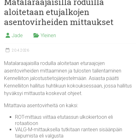
Matalaraajaisilla roduilla
aloitetaan etujalkojen
asentovirheiden mittaukset
Jade
Yleinen
20.4.2026
Matalaraajaisilla roduilla aloitetaan eturaajojen
asentovirheiden mittaaminen ja tulosten tallentaminen
Kennelliiton jalostustietojärjestelmään. Asiasta päätti
Kennelliiton hallitus huhtikuun kokouksessaan, jossa hallitus
hyväksyi mittausta koskevat ohjeet.
Mitattavia asentovirheitä on kaksi:
ROT-mittaus viittaa etutassun ulkokiertoon eli
rotaatioon
VALG-M-mittauksella tutkitaan ranteen sisäänpäin
taipumista eli valgusta