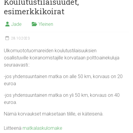
Koulutustilaisuudet,
esimerkkikoirat
Jade
Yleinen
28.10.2023
Ulkomuototuomareiden koulutustilaisuuksien
osallistuville koiranomistajille korvataan polttoainekuluja
seuraavasti::
-jos yhdensuuntainen matka on alle 50 km, korvaus on 20
euroa
-jos yhdensuuntainen matka on yli 50 km, korvaus on 40
euroa.
Nämä korvaukset maksetaan tilille, ei käteisenä.
Liitteenä
matkalaskulomake