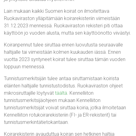
Lain mukaan kaikki Suomen koirat on ilmoitettava
Ruokaviraston ylläpitämään koirarekisteriin viimeistään
31.12.2023 mennessä. Ruokaviraston rekisteri piti ottaa
käyttöön jo vuoden alusta, mutta sen käyttöönotto viivästyi.
Koiranpennut tulee siruttaa ennen luovutusta seuraavalle
haltijalle tai viimeistään kolmen kuukauden iässä. Ennen
vuotta 2023 syntyneet koirat tulee siruttaa tämän vuoden
loppuun mennessä.
Tunnistusmerkitsijän tulee antaa siruttamistaan koirista
eläinten haltijalle tunnistustodistus. Ruokaviraston ohjeet
mikrosiruttajille löytyvät
täältä
. Kennelliiton
tunnistusmerkitsijäohjeen mukaan Kennelliiton
tunnistusmerkitsijät voivat siruttaa koiria, jotka ilmoitetaan
Kennelliiton rotukoirarekisteriin (FI- ja ER-rekisterit) tai
tunnistusmerkintätietokantaan.
Koirarekisterin avauduttua koiran sen hetkinen haltija