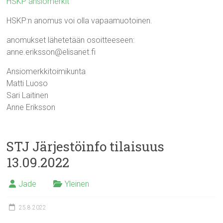
HSKP ansiomerkit
HSKP:n anomus voi olla vapaamuotoinen.
anomukset lähetetään osoitteeseen:
anne.eriksson@elisanet.fi
Ansiomerkkitoimikunta
Matti Luoso
Sari Laitinen
Anne Eriksson
STJ Järjestöinfo tilaisuus
13.09.2022
Jade
Yleinen
25.8.2022