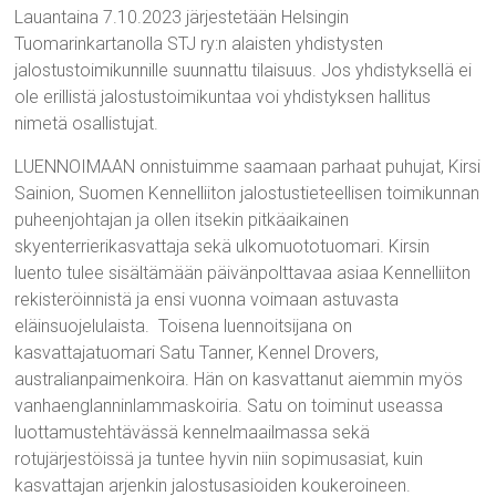
Lauantaina 7.10.2023 järjestetään Helsingin
Tuomarinkartanolla STJ ry:n alaisten yhdistysten
jalostustoimikunnille suunnattu tilaisuus. Jos yhdistyksellä ei
ole erillistä jalostustoimikuntaa voi yhdistyksen hallitus
nimetä osallistujat.
LUENNOIMAAN onnistuimme saamaan parhaat puhujat, Kirsi
Sainion, Suomen Kennelliiton jalostustieteellisen toimikunnan
puheenjohtajan ja ollen itsekin pitkäaikainen
skyenterrierikasvattaja sekä ulkomuototuomari. Kirsin
luento tulee sisältämään päivänpolttavaa asiaa Kennelliiton
rekisteröinnistä ja ensi vuonna voimaan astuvasta
eläinsuojelulaista. Toisena luennoitsijana on
kasvattajatuomari Satu Tanner, Kennel Drovers,
australianpaimenkoira. Hän on kasvattanut aiemmin myös
vanhaenglanninlammaskoiria. Satu on toiminut useassa
luottamustehtävässä kennelmaailmassa sekä
rotujärjestöissä ja tuntee hyvin niin sopimusasiat, kuin
kasvattajan arjenkin jalostusasioiden koukeroineen.