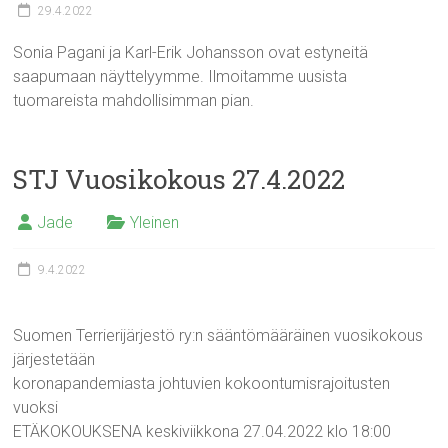
29.4.2022
Sonia Pagani ja Karl-Erik Johansson ovat estyneitä
saapumaan näyttelyymme. Ilmoitamme uusista
tuomareista mahdollisimman pian.
STJ Vuosikokous 27.4.2022
Jade
Yleinen
9.4.2022
Suomen Terrierijärjestö ry:n sääntömääräinen vuosikokous
järjestetään
koronapandemiasta johtuvien kokoontumisrajoitusten
vuoksi
ETÄKOKOUKSENA keskiviikkona 27.04.2022 klo 18:00