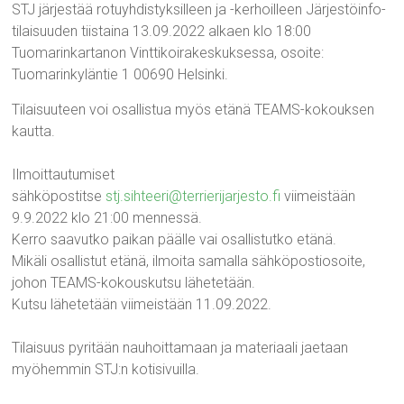
STJ järjestää rotuyhdistyksilleen ja -kerhoilleen Järjestöinfo-
tilaisuuden tiistaina 13.09.2022 alkaen klo 18:00
Tuomarinkartanon Vinttikoirakeskuksessa, osoite:
Tuomarinkyläntie 1 00690 Helsinki.
Tilaisuuteen voi osallistua myös etänä TEAMS-kokouksen
kautta.
Ilmoittautumiset
sähköpostitse
stj.sihteeri@terrierijarjesto.fi
viimeistään
9.9.2022 klo 21:00 mennessä.
Kerro saavutko paikan päälle vai osallistutko etänä.
Mikäli osallistut etänä, ilmoita samalla sähköpostiosoite,
johon TEAMS-kokouskutsu lähetetään.
Kutsu lähetetään viimeistään 11.09.2022.
Tilaisuus pyritään nauhoittamaan ja materiaali jaetaan
myöhemmin STJ:n kotisivuilla.