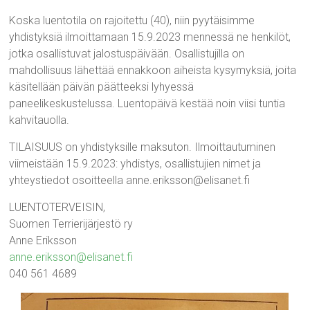
Koska luentotila on rajoitettu (40), niin pyytäisimme
yhdistyksiä ilmoittamaan 15.9.2023 mennessä ne henkilöt,
jotka osallistuvat jalostuspäivään. Osallistujilla on
mahdollisuus lähettää ennakkoon aiheista kysymyksiä, joita
käsitellään päivän päätteeksi lyhyessä
paneelikeskustelussa. Luentopäivä kestää noin viisi tuntia
kahvitauolla.
TILAISUUS on yhdistyksille maksuton. Ilmoittautuminen
viimeistään 15.9.2023: yhdistys, osallistujien nimet ja
yhteystiedot osoitteella anne.eriksson@elisanet.fi
LUENTOTERVEISIN,
Suomen Terrierijärjestö ry
Anne Eriksson
anne.eriksson@elisanet.fi
040 561 4689