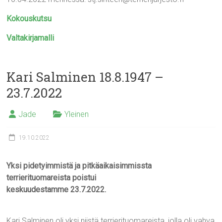
Kokouskutsu
Valtakirjamalli
Kari Salminen 18.8.1947 –
23.7.2022
Jade
Yleinen
19.10.2022
Yksi pidetyimmistä ja pitkäaikaisimmissta
terrierituomareista poistui
keskuudestamme 23.7.2022.
Kari Salminen oli yksi niistä terrierituomareista, jolla oli vahva