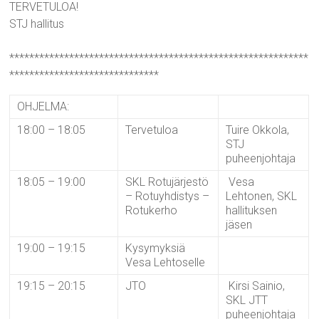
TERVETULOA!
STJ hallitus
************************************************************
******************************
OHJELMA:
18:00 – 18:05
Tervetuloa
Tuire Okkola,
STJ
puheenjohtaja
18:05 – 19:00
SKL Rotujärjestö
Vesa
– Rotuyhdistys –
Lehtonen, SKL
Rotukerho
hallituksen
jäsen
19:00 – 19:15
Kysymyksiä
Vesa Lehtoselle
19:15 – 20:15
JTO
Kirsi Sainio,
SKL JTT
puheenjohtaja