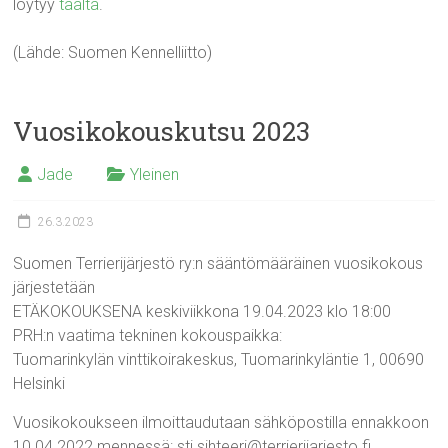
löytyy
täältä
.
(Lähde: Suomen Kennelliitto)
Vuosikokouskutsu 2023
Jade
Yleinen
26.3.2023
Suomen Terrierijärjestö ry:n sääntömääräinen vuosikokous
järjestetään
ETÄKOKOUKSENA keskiviikkona 19.04.2023 klo 18:00
PRH:n vaatima tekninen kokouspaikka:
Tuomarinkylän vinttikoirakeskus, Tuomarinkyläntie 1, 00690
Helsinki
Vuosikokoukseen ilmoittaudutaan sähköpostilla ennakkoon
10.04.2022 mennessä: stj.sihteeri@terrierijarjesto.fi