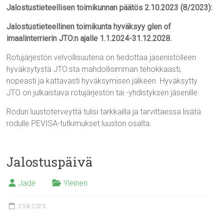
Jalostustieteellisen toimikunnan päätös 2.10.2023 (8/2023):
Jalostustieteellinen toimikunta hyväksyy glen of
imaalinterrierin JTO:n ajalle 1.1.2024-31.12.2028.
Rotujärjestön velvollisuutena on tiedottaa jäsenistölleen
hyväksytystä JTO:sta mahdollisimman tehokkaasti,
nopeasti ja kattavasti hyväksymisen jälkeen. Hyväksytty
JTO on julkaistava rotujärjestön tai -yhdistyksen jäsenille.
Rodun luustoterveyttä tulisi tarkkailla ja tarvittaessa lisätä
rodulle PEVISA-tutkimukset luuston osalta.
Jalostuspäivä
Jade
Yleinen
23.8.2023