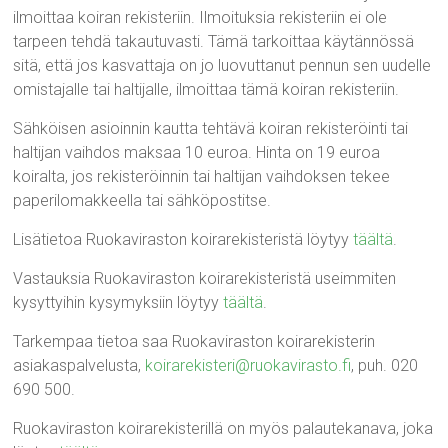
ilmoittaa koiran rekisteriin. Ilmoituksia rekisteriin ei ole
tarpeen tehdä takautuvasti. Tämä tarkoittaa käytännössä
sitä, että jos kasvattaja on jo luovuttanut pennun sen uudelle
omistajalle tai haltijalle, ilmoittaa tämä koiran rekisteriin.
Sähköisen asioinnin kautta tehtävä koiran rekisteröinti tai
haltijan vaihdos maksaa 10 euroa. Hinta on 19 euroa
koiralta, jos rekisteröinnin tai haltijan vaihdoksen tekee
paperilomakkeella tai sähköpostitse.
Lisätietoa Ruokaviraston koirarekisteristä löytyy
täältä
.
Vastauksia Ruokaviraston koirarekisteristä useimmiten
kysyttyihin kysymyksiin löytyy
täältä
.
Tarkempaa tietoa saa Ruokaviraston koirarekisterin
asiakaspalvelusta,
koirarekisteri@ruokavirasto.fi
, puh. 020
690 500.
Ruokaviraston koirarekisterillä on myös palautekanava, joka