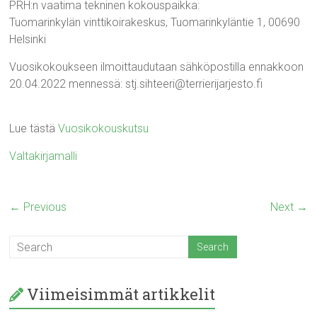
PRH:n vaatima tekninen kokouspaikka:
Tuomarinkylän vinttikoirakeskus, Tuomarinkyläntie 1, 00690
Helsinki
Vuosikokoukseen ilmoittaudutaan sähköpostilla ennakkoon
20.04.2022 mennessä: stj.sihteeri@terrierijarjesto.fi
Lue tästä
Vuosikokouskutsu
Valtakirjamalli
← Previous
Next →
Viimeisimmät artikkelit