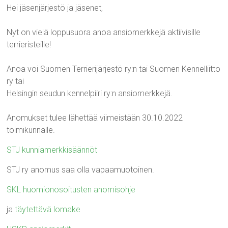
Hei jäsenjärjestö ja jäsenet,
Nyt on vielä loppusuora anoa ansiomerkkejä aktiivisille
terrieristeille!
Anoa voi Suomen Terrierijärjestö ry:n tai Suomen Kennelliitto
ry tai
Helsingin seudun kennelpiiri ry:n ansiomerkkejä.
Anomukset tulee lähettää viimeistään 30.10.2022
toimikunnalle.
STJ kunniamerkkisäännöt
STJ ry anomus saa olla vapaamuotoinen.
SKL huomionosoitusten anomisohje
ja
täytettävä lomake