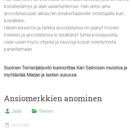
koiratietämys ja alan asiantuntemus. Hän antoi aina
arvosteluissaan aikaa niin ensikertalaiselle omistajalle kuin
koirallekin.
Hänen kiireetön ja tarkka arvostelunsa on jäänyt monen
mieleen ja arvostelunsa ei sisältänyt turhia korulauseita,
vaan usein myös ohjeita ja neuvoja koiran esiintymistä
parantamaan.
Suomen Terrierijärjestö kunnioittaa Kari Salmisen muistoa ja
myötäelää Marjan ja lasten surussa.
Ansiomerkkien anominen
Jade
Yleinen
14.10.2022