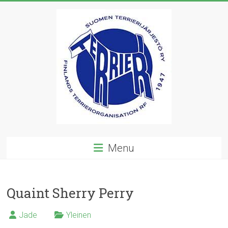
Skip
to
content
Suomen
Menu
Terrierijärjestö
ry
Quaint Sherry Perry
23
terrierirodun
Jade
Yleinen
rotujärjestö