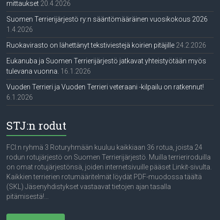
mittaukset
20.4.2026
Suomen Terrierijärjestö ry:n sääntömääräinen vuosikokous 2026
1.4.2026
Ruokavirasto on lähettänyt tekstiviestejä koirien pitäjille
24.2.2026
Eukanuba ja Suomen Terrierijärjestö jatkavat yhteistyötään myös
tulevana vuonna.
16.1.2026
Vuoden Terrieri ja Vuoden Terrieri veteraani -kilpailu on ratkennut!
6.1.2026
STJ:n rodut
FCI:n ryhmä 3 Roturyhmään kuuluu kaikkiaan 36 rotua, joista 24
rodun rotujärjestö on Suomen Terrierijärjestö. Muilla terrieriroduilla
on omat rotujärjestönsä, joiden internetsivuille pääset Linkit-sivulta.
Kaikkien terrierien rotumääritelmät löydät PDF-muodossa täältä
(SKL) Jäsenyhdistykset vastaavat tietojen ajan tasalla
pitämisestä!...