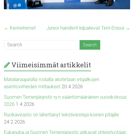
←
Kennelnimet
Junior handlerit kilpailevat Terri-Erissä
→
Viimeisimmät artikkelit
Matalaraajaisilla roduilla aloitetaan etujalkojen
asentovirheiden mittaukset
20.4.2026
Suomen Terrierijärjestö ry:n sääntömääräinen vuosikokous
2026
1.4.2026
Ruokavirasto on lähettänyt tekstiviestejä koirien pitäjille
24.2.2026
Eukanuba ja Suomen Terrierijärjestö jatkavat yhteistyötään