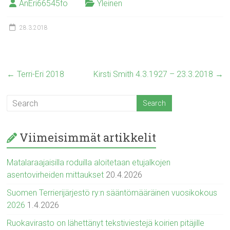
AnEri66545fo
Yleinen
28.3.2018
←
Terri-Eri 2018
Kirsti Smith 4.3.1927 – 23.3.2018
→
Viimeisimmät artikkelit
Matalaraajaisilla roduilla aloitetaan etujalkojen
asentovirheiden mittaukset
20.4.2026
Suomen Terrierijärjestö ry:n sääntömääräinen vuosikokous
2026
1.4.2026
Ruokavirasto on lähettänyt tekstiviestejä koirien pitäjille