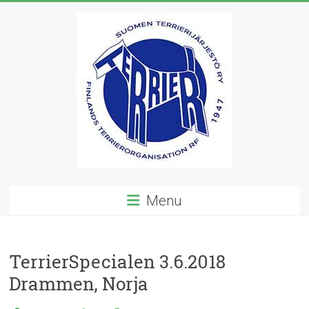
Skip
to
content
Suomen
Menu
Terrierijärjestö
ry
TerrierSpecialen 3.6.2018
23
Drammen, Norja
terrierirodun
rotujärjestö