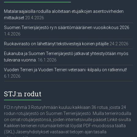
Matalaraajaisilla roduilla aloitetaan etujalkojen asentovirheiden
mittaukset
20.4.2026
Suomen Terrierijärjestö ry:n sääntömääräinen vuosikokous 2026
1.4.2026
Ruokavirasto on lähettänyt tekstiviestejä koirien pitäjille
24.2.2026
Eukanuba ja Suomen Terrierijärjestö jatkavat yhteistyötään myös
tulevana vuonna.
16.1.2026
Vuoden Terrieri ja Vuoden Terrieri veteraani -kilpailu on ratkennut!
6.1.2026
STJ:n rodut
FCI:n ryhmä 3 Roturyhmään kuuluu kaikkiaan 36 rotua, joista 24
rodun rotujärjestö on Suomen Terrierijärjestö. Muilla terrieriroduilla
on omat rotujärjestönsä, joiden internetsivuille pääset Linkit-sivulta.
Kaikkien terrierien rotumääritelmät löydät PDF-muodossa täältä
(SKL) Jäsenyhdistykset vastaavat tietojen ajan tasalla