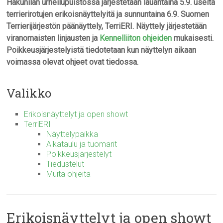
Hakunilan urheilupuistossa järjestetään lauantaina 5.9. useita
terrierirotujen erikoisnäyttelyitä ja sunnuntaina 6.9. Suomen
Terrierijärjestön päänäyttely, TerriERI. Näyttely järjestetään
viranomaisten linjausten ja
Kennelliiton ohjeiden
mukaisesti.
Poikkeusjärjestelyistä tiedotetaan kun näyttelyn aikaan
voimassa olevat ohjeet ovat tiedossa.
Valikko
Erikoisnäyttelyt ja open showt
TerriERI
Näyttelypaikka
Aikataulu ja tuomarit
Poikkeusjärjestelyt
Tiedustelut
Muita ohjeita
Erikoisnäyttelyt ja open showt