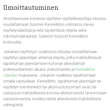
Ilmoittautuminen
Ilmoittaessaan koiransa näyttelyn näytteilleasettaja sitoutuu
noudattamaan Suomen Kennelliiton voimassa olevia
näyttelysääntöjä ja niitä täydentäviä ohjeita sekä
rokotusmääräyksiä. Säännöt löytyvät
Kennelliiton
kotisivuilta.
Jokainen näyttelyyn osallistuva sitoutuu noudattamaan
näyttelyn järjestäjän antamia ohjeita, jotka mahdollistavat
tapahtuman järjestämisen koronan aiheuttaman
poikkeustilanteen aikana viranomaisten ja
Kennelliiton
ohjeiden
mukaisena. Jokainen osallistuu tapahtumaan
omalla vastuullaan. Kennelliitto, tapahtuman järjestäjät tai
näyttelyn toimihenkilöt tai ulkomuototuomarit eivät ole
vastuussa mahdollisesta korona-altistumisesta tai koronaan
sairastumisesta, eivätkä näistä aiheutuvista mahdollisista
vahingoista.