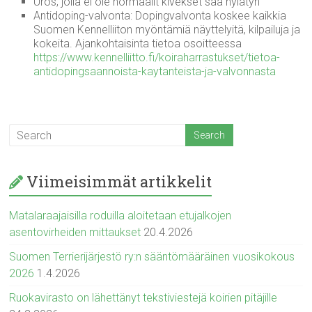
Uros, jolla ei ole normaalit kivekset saa hylätyn
Antidoping-valvonta: Dopingvalvonta koskee kaikkia
Suomen Kennelliiton myöntämiä näyttelyitä, kilpailuja ja
kokeita. Ajankohtaisinta tietoa osoitteessa
https://www.kennelliitto.fi/koiraharrastukset/tietoa-
antidopingsaannoista-kaytanteista-ja-valvonnasta
Viimeisimmät artikkelit
Matalaraajaisilla roduilla aloitetaan etujalkojen
asentovirheiden mittaukset
20.4.2026
Suomen Terrierijärjestö ry:n sääntömääräinen vuosikokous
2026
1.4.2026
Ruokavirasto on lähettänyt tekstiviestejä koirien pitäjille