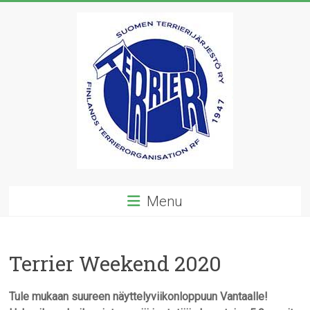
Skip
to
content
Suomen
Menu
Terrierijärjestö
ry
Terrier Weekend 2020
23
terrierirodun
Tule mukaan suureen näyttelyviikonloppuun Vantaalle!
rotujärjestö