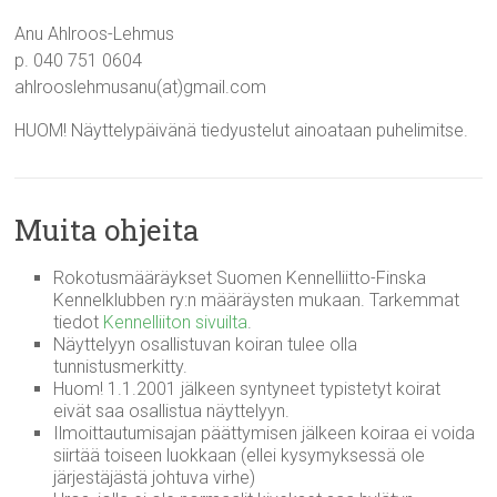
Anu Ahlroos-Lehmus
p. 040 751 0604
ahlrooslehmusanu(at)gmail.com
HUOM! Näyttelypäivänä tiedyustelut ainoataan puhelimitse.
Muita ohjeita
Rokotusmääräykset
Suomen Kennelliitto-Finska
Kennelklubben ry:n määräysten mukaan. Tarkemmat
tiedot
Kennelliiton sivuilta
.
Näyttelyyn osallistuvan koiran tulee olla
tunnistusmerkitty.
Huom! 1.1.2001 jälkeen syntyneet typistetyt koirat
eivät saa osallistua näyttelyyn.
Ilmoittautumisajan päättymisen jälkeen koiraa ei voida
siirtää toiseen luokkaan (ellei kysymyksessä ole
järjestäjästä johtuva virhe)