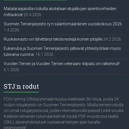
Matalaraajaisilla roduilla aloitetaan etujalkojen asentovirheiden
mittaukset
20.4.2026
Suomen Terrierijärjestö ry:n sääntömääräinen vuosikokous 2026
1.4.2026
Ruokavirasto on lähettänyt tekstiviestejä koirien pitäjille
24.2.2026
Eukanuba ja Suomen Terrierijärjestö jatkavat yhteistyötään myös
tulevana vuonna.
16.1.2026
Vuoden Terrieri ja Vuoden Terrieri veteraani -kilpailu on ratkennut!
6.1.2026
STJ:n rodut
FCI:n ryhmä 3 Roturyhmään kuuluu kaikkiaan 36 rotua, joista 24
rodun rotujärjestö on Suomen Terrierijärjestö. Muilla terrieriroduilla
on omat rotujärjestönsä, joiden internetsivuille pääset Linkit-sivulta.
Kaikkien terrierien rotumääritelmät löydät PDF-muodossa täältä
(SKL) Jäsenyhdistykset vastaavat tietojen ajan tasalla
pitämisestä!...