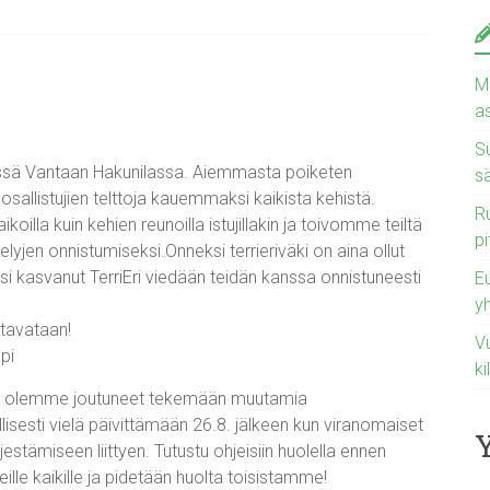
Ma
a
Su
rissä Vantaan Hakunilassa. Aiemmasta poiketen
s
allistujien telttoja kauemmaksi kaikista kehistä.
Ru
oilla kuin kehien reunoilla istujillakin ja toivomme teiltä
pi
elyjen onnistumiseksi.Onneksi terrieriväki on aina ollut
i kasvanut TerriEri viedään teidän kanssa onnistuneesti
E
y
 tavataan!
Vu
pi
ki
a olemme joutuneet tekemään muutamia
lisesti vielä päivittämään 26.8. jälkeen kun viranomaiset
estämiseen liittyen. Tutustu ohjeisiin huolella ennen
lle kaikille ja pidetään huolta toisistamme!