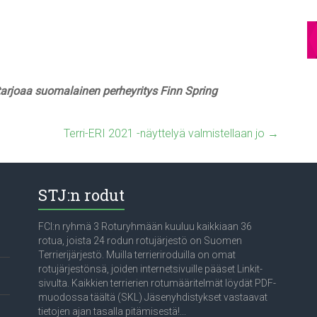
e tarjoaa suomalainen perheyritys Finn Spring
Terri-ERI 2021 -näyttelyä valmistellaan jo
→
STJ:n rodut
FCI:n ryhmä 3 Roturyhmään kuuluu kaikkiaan 36
rotua, joista 24 rodun rotujärjestö on Suomen
Terrierijärjestö. Muilla terrieriroduilla on omat
rotujärjestönsä, joiden internetsivuille pääset Linkit-
sivulta. Kaikkien terrierien rotumääritelmät löydät PDF-
muodossa täältä (SKL) Jäsenyhdistykset vastaavat
tietojen ajan tasalla pitämisestä!...