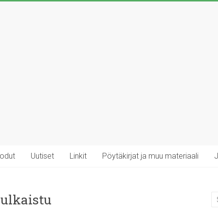
rodut
Uutiset
Linkit
Pöytäkirjat ja muu materiaali
J
julkaistu