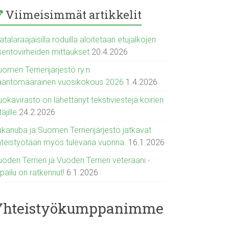
Viimeisimmät artikkelit
talaraajaisilla roduilla aloitetaan etujalkojen
sentovirheiden mittaukset
20.4.2026
omen Terrierijärjestö ry:n
ääntömääräinen vuosikokous 2026
1.4.2026
okavirasto on lähettänyt tekstiviestejä koirien
täjille
24.2.2026
ukanuba ja Suomen Terrierijärjestö jatkavat
hteistyötään myös tulevana vuonna.
16.1.2026
oden Terrieri ja Vuoden Terrieri veteraani -
lpailu on ratkennut!
6.1.2026
Yhteistyökumppanimme