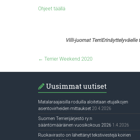
Ohjeet täällä
Villi-juomat TerriErinäyttelyväell
←
Terrier Weekend 2020
Uusimmat uutiset
Matalaraajaisilla roduilla aloitetaan etujalkojen
asentovirheiden mittaukset
20.4.2026
Suomen Terrierijärjestö ry:n
sääntömääräinen vuosikokous 2026
1.4.2026
Ruokavirasto on lähettänyt tekstiviestejä koirien