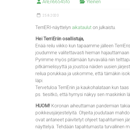
AnEri66545fo
Yleinen
25.8.2020
TerriERI-näyttelyn
aikataulut
on julkaistu.
Hei TerriEriin osallistuja,
Enää reilu viikko kun tapaamme jälleen TerriE
joudumme valitettavasti hieman hajauttamaan os
Pyrimme myös pitämään turvaväliä niin telttapaik
pitkämielisyyttä ja joustoa näiden uusien järjest
reilua porukkaa ja uskomme, että tämäkin isoks
läpi.
Tervetuloa TerriEriin ja kaukohalataan kun taas
ps. tiesitkö, että hymysi näkyy sen maskinkin lä
HUOM!
Koronan aiheuttaman pandemian taki
poikkeusjärjestelyitä. Ohjeita joudutaan mahdol
ovat antaneet päivitetyt ohjeet tapahtumien järj
näyttelyä. Tehdään tapahtumasta turvallinen mei