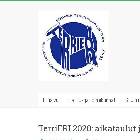
Skip
to
Suomen
content
Terrierijärjestö
ry
23
terrierirodun
rotujärjestö
Etusivu
Hallitus ja toimikunnat
STJ:n 
TerriERI 2020: aikataulut 