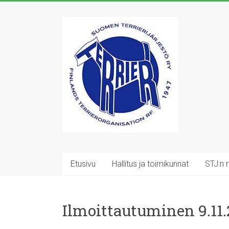
Skip
to
Suomen
content
Terrierijärjestö
ry
23
terrierirodun
rotujärjestö
Etusivu
Hallitus ja toimikunnat
STJ:n 
Ilmoittautuminen 9.11