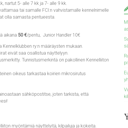
, nartut 5- alle 7 kk ja 7- alle 9 kk.
vattamaa tai samalle FCI:n vahvistamalle kennelnimelle
vat olla samasta pentueesta.
Ma
a
nä aikana
50 €
/pentu, Junior Handler 10€
Su
s
ka Kennelklubben ry:n määräysten mukaan.
rat eivät saa osallistua näyttelyyn.
Ru
tusmerkitty. Tunnistusmerkintä on pakollinen Kennelliiton
pi
E
teinen oikeus tarkastaa koirien mikrosirutus
y
Vu
inoastaan sähköpostitse, joten tarkista, että
ki
esi!
ton myöntämiä näyttelyitä, kilpailuja ja kokeita.