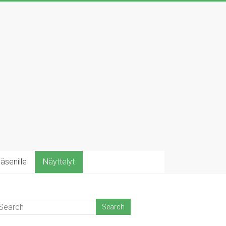
äsenille
Näyttelyt