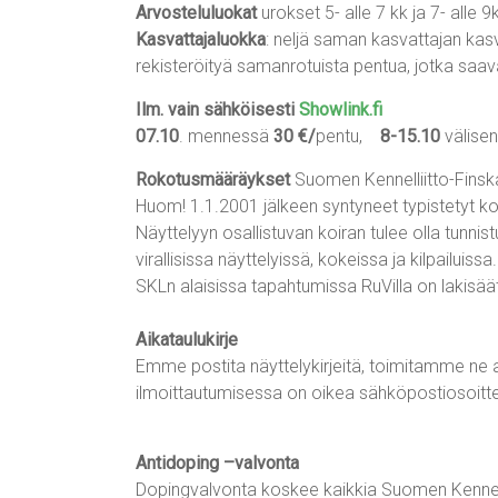
Arvosteluluokat
urokset 5- alle 7 kk ja 7- alle 9kk
Kasvattajaluokka
: neljä saman kasvattajan kas
rekisteröityä samanrotuista pentua, jotka saa
Ilm. vain sähköisesti
Showlink.fi
07.10
. mennessä
30 €/
pentu,
8-15.10
välise
Rokotusmääräykset
Suomen Kennelliitto-Fins
Huom! 1.1.2001 jälkeen syntyneet typistetyt koi
Näyttelyyn osallistuvan koiran tulee olla tunnis
virallisissa näyttelyissä, kokeissa ja kilpailuissa.
SKLn alaisissa tapahtumissa RuVilla on lakisää
Aikataulukirje
Emme postita näyttelykirjeitä, toimitamme ne a
ilmoittautumisessa on oikea sähköpostiosoitte
Antidoping –valvonta
Dopingvalvonta koskee kaikkia Suomen Kennellii