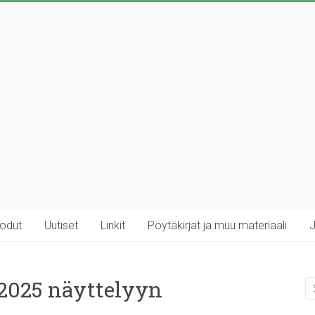
rodut
Uutiset
Linkit
Pöytäkirjat ja muu materiaali
J
.2025 näyttelyyn