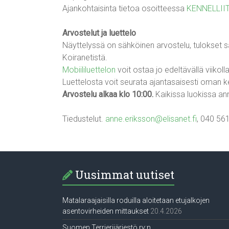
Ajankohtaisinta tietoa osoitteessa
KENNELLII
Arvostelut ja luettelo
Näyttelyssä on sähköinen arvostelu, tulokset 
Koiranetistä.
Mobiililuettelon
voit ostaa jo edeltävällä viiko
Luettelosta voit seurata ajantasaisesti oman ke
Arvostelu alkaa klo 10:00.
Kaikissa luokissa ann
Tiedustelut.
anne.eriksson@elisanet.fi
, 040 56
Uusimmat uutiset
Matalaraajaisilla roduilla aloitetaan etujalkojen
asentovirheiden mittaukset
20.4.2026
Suomen Terrierijärjestö ry:n