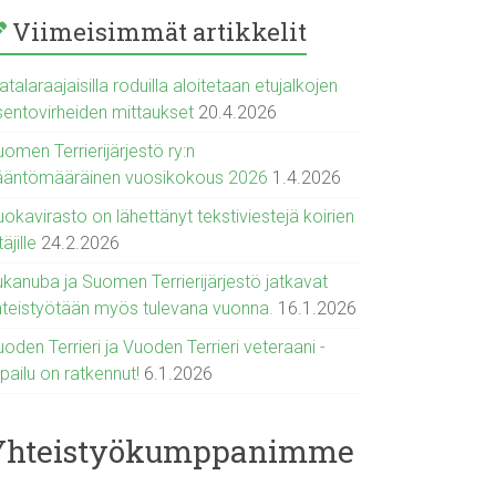
Viimeisimmät artikkelit
talaraajaisilla roduilla aloitetaan etujalkojen
sentovirheiden mittaukset
20.4.2026
omen Terrierijärjestö ry:n
ääntömääräinen vuosikokous 2026
1.4.2026
okavirasto on lähettänyt tekstiviestejä koirien
täjille
24.2.2026
ukanuba ja Suomen Terrierijärjestö jatkavat
hteistyötään myös tulevana vuonna.
16.1.2026
oden Terrieri ja Vuoden Terrieri veteraani -
lpailu on ratkennut!
6.1.2026
Yhteistyökumppanimme