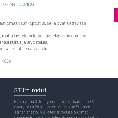
TTO / ANTIDOPING
saat omaan sähköpostiisi, sekä ovat luettavissa
lla, mutta luettelo aukeaa näyttelypäivän aamuna.
häsi kulkua ja arvosteluja.
etaan kirjallinen arvostelu.
1 4689
STJ:n rodut
FCI:n ryhmä 3 Roturyhmään kuuluu kaikkiaan 36
rotua, joista 24 rodun rotujärjestö on Suomen
Terrierijärjestö. Muilla terrieriroduilla on omat
rotujärjestönsä, joiden internetsivuille pääset Linkit-