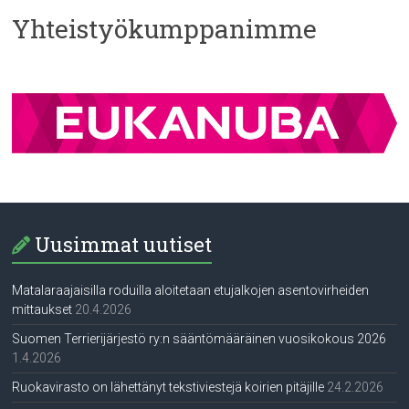
Yhteistyökumppanimme
Uusimmat uutiset
Matalaraajaisilla roduilla aloitetaan etujalkojen asentovirheiden
mittaukset
20.4.2026
Suomen Terrierijärjestö ry:n sääntömääräinen vuosikokous 2026
1.4.2026
Ruokavirasto on lähettänyt tekstiviestejä koirien pitäjille
24.2.2026