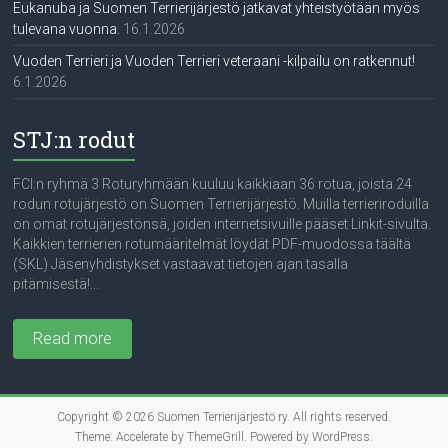
Eukanuba ja Suomen Terrierijärjestö jatkavat yhteistyötään myös
tulevana vuonna.
16.1.2026
Vuoden Terrieri ja Vuoden Terrieri veteraani -kilpailu on ratkennut!
6.1.2026
STJ:n rodut
FCI:n ryhmä 3 Roturyhmään kuuluu kaikkiaan 36 rotua, joista 24
rodun rotujärjestö on Suomen Terrierijärjestö. Muilla terrieriroduilla
on omat rotujärjestönsä, joiden internetsivuille pääset Linkit-sivulta.
Kaikkien terrierien rotumääritelmät löydät PDF-muodossa täältä
(SKL) Jäsenyhdistykset vastaavat tietojen ajan tasalla
pitämisestä!...
Read more
Copyright © 2026
Suomen Terrierijärjestö ry
. All rights reserved.
Theme:
Accelerate
by ThemeGrill. Powered by
WordPress
.