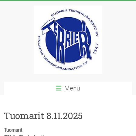
Skip
to
content
Suomen
Menu
Terrierijärjestö
ry
Tuomarit 8.11.2025
23
terrierirodun
Tuomarit
rotujärjestö