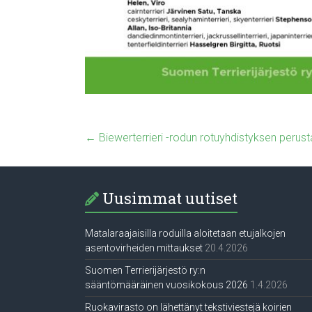
←
Biewerterrieri -rodun rotuyhdistyksen peru
Uusimmat uutiset
Matalaraajaisilla roduilla aloitetaan etujalkojen
asentovirheiden mittaukset
20.4.2026
Suomen Terrierijärjestö ry:n
sääntömääräinen vuosikokous 2026
1.4.2026
Ruokavirasto on lähettänyt tekstiviestejä koirien