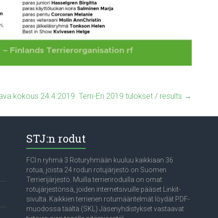
stava kokous 24.4.2019
Terri-Eri 2019 tulokset / results
→
STJ:n rodut
FCI:n ryhmä 3 Roturyhmään kuuluu kaikkiaan 36
rotua, joista 24 rodun rotujärjestö on Suomen
Terrierijärjestö. Muilla terrieriroduilla on omat
rotujärjestönsä, joiden internetsivuille pääset Linkit-
sivulta. Kaikkien terrierien rotumääritelmät löydät PDF-
muodossa täältä (SKL) Jäsenyhdistykset vastaavat