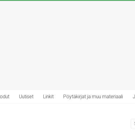
rodut
Uutiset
Linkit
Pöytäkirjat ja muu materiaali
J