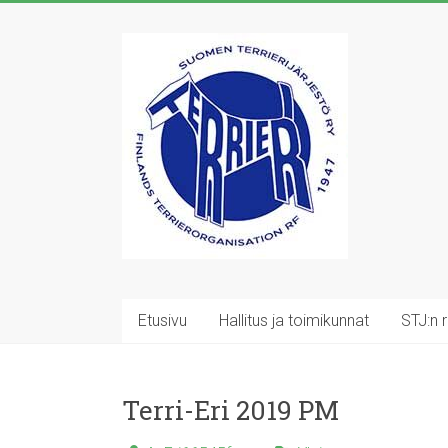
Skip
to
Suomen
content
Terrierijärjestö
ry
23
terrierirodun
rotujärjestö
Etusivu
Hallitus ja toimikunnat
STJ:n 
Terri-Eri 2019 PM