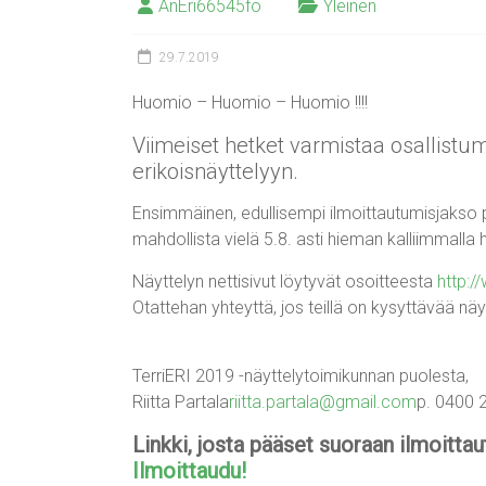
AnEri66545fo
Yleinen
29.7.2019
Huomio – Huomio – Huomio !!!!
Viimeiset hetket varmistaa osallistum
erikoisnäyttelyyn.
Ensimmäinen, edullisempi ilmoittautumisjakso p
mahdollista vielä 5.8. asti hieman kalliimmalla h
Näyttelyn nettisivut löytyvät osoitteesta
http:/
Otattehan yhteyttä, jos teillä on kysyttävää näyt
TerriERI 2019 -näyttelytoimikunnan puolesta,
Riitta Partala
riitta.partala@gmail.com
p. 0400 
Linkki, josta pääset suoraan ilmoitta
Ilmoittaudu!