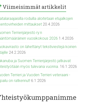
Viimeisimmät artikkelit
talaraajaisilla roduilla aloitetaan etujalkojen
sentovirheiden mittaukset
20.4.2026
omen Terrierijärjestö ry:n
ääntömääräinen vuosikokous 2026
1.4.2026
okavirasto on lähettänyt tekstiviestejä koirien
täjille
24.2.2026
ukanuba ja Suomen Terrierijärjestö jatkavat
hteistyötään myös tulevana vuonna.
16.1.2026
oden Terrieri ja Vuoden Terrieri veteraani -
lpailu on ratkennut!
6.1.2026
Yhteistyökumppanimme