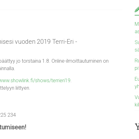
Ma
a
isesi vuoden 2019 Terri-Eri -
Su
s
Ru
äättyy jo torstaina 1.8. Online-ilmoittautuminen on
pi
innalla.
E
/www.showlink.fi/shows/terrieri19
.
y
telyyn liittyen.
Vu
ki
225 234
utumiseen!