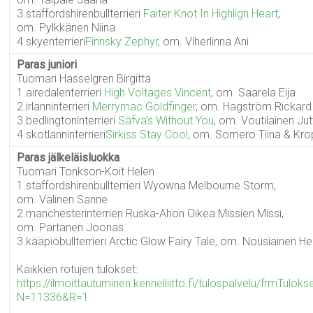
3.staffordshirenbullterrieri
Faiter Knot In Highlign Heart
,
om. Pylkkänen Niina
4.skyenterrieri
Finnsky Zephyr
, om. Viherlinna Ani
Paras juniori
Tuomari Hasselgren Birgitta
1.airedalenterrieri
High Voltages Vincent
, om. Saarela Eija
2.irlanninterrieri
Merrymac Goldfinger
, om. Hagström Rickard
3.bedlingtoninterrieri
Säfva’s Without You
, om. Voutilainen Jut
4.skotlanninterrieri
Sirkiss Stay Cool
, om. Somero Tiina & Kro
Paras jälkeläisluokka
Tuomari Tonkson-Koit Helen
1.staffordshirenbullterrieri Wyowna Melbourne Storm,
om. Välinen Sanne
2.manchesterinterrieri Ruska-Ahon Oikea Missien Missi,
om. Partanen Joonas
3.kääpiöbullterrieri Arctic Glow Fairy Tale, om. Nousiainen He
Kaikkien rotujen tulokset:
https://ilmoittautuminen.kennelliitto.fi/tulospalvelu/frmTulo
N=11336&R=1