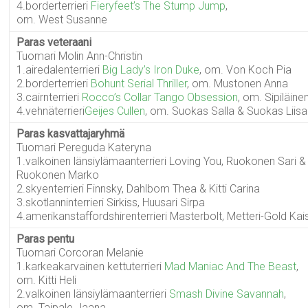
4.borderterrieri
Fieryfeet’s The Stump Jump
,
om. West Susanne
Paras veteraani
Tuomari Molin Ann-Christin
1.airedalenterrieri
Big Lady’s Iron Duke
, om. Von Koch Pia
2.borderterrieri
Bohunt Serial Thriller
, om. Mustonen Anna
3.cairnterrieri
Rocco’s Collar Tango Obsession
, om. Sipiläine
4.vehnäterrieri
Geijes Cullen
, om. Suokas Salla & Suokas Liis
Paras kasvattajaryhmä
Tuomari Pereguda Kateryna
1.valkoinen länsiylämaanterrieri Loving You, Ruokonen Sari &
Ruokonen Marko
2.skyenterrieri Finnsky, Dahlbom Thea & Kitti Carina
3.skotlanninterrieri Sirkiss, Huusari Sirpa
4.amerikanstaffordshirenterrieri Masterbolt, Metteri-Gold Kai
Paras pentu
Tuomari Corcoran Melanie
1.karkeakarvainen kettuterrieri
Mad Maniac And The Beast
,
om. Kitti Heli
2.valkoinen länsiylämaanterrieri
Smash Divine Savannah
,
om. Taipale Jaana