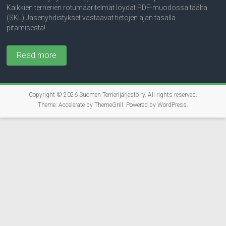
Kaikkien terrierien rotumääritelmät löydät PDF-muodossa täältä
(SKL) Jäsenyhdistykset vastaavat tietojen ajan tasalla
pitämisestä!...
Read more
Copyright © 2026
Suomen Terrierijärjestö ry
. All rights reserved.
Theme:
Accelerate
by ThemeGrill. Powered by
WordPress
.