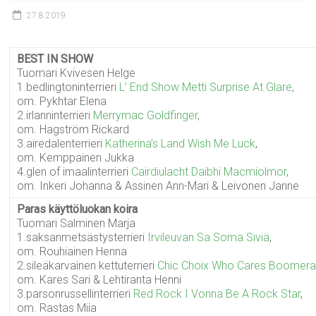
27.8.2019
BEST IN SHOW
Tuomari Kvivesen Helge
1.bedlingtoninterrieri
L’ End Show Metti Surprise At Glare
,
om. Pykhtar Elena
2.irlanninterrieri
Merrymac Goldfinger
,
om. Hagström Rickard
3.airedalenterrieri
Katherina’s Land Wish Me Luck
,
om. Kemppainen Jukka
4.glen of imaalinterrieri
Cairdiulacht Daibhi Macmiolmor
,
om. Inkeri Johanna & Assinen Ann-Mari & Leivonen Janne
Paras käyttöluokan koira
Tuomari Salminen Marja
1.saksanmetsästysterrieri
Irvileuvan Sa Soma Siviä
,
om. Rouhiainen Henna
2.sileäkarvainen kettuterrieri
Chic Choix Who Cares Boomer
om. Kares Sari & Lehtiranta Henni
3.parsonrussellinterrieri
Red Rock I Vonna Be A Rock Star
,
om. Rastas Miia