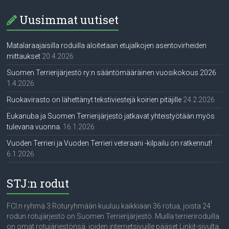
Uusimmat uutiset
Matalaraajaisilla roduilla aloitetaan etujalkojen asentovirheiden
mittaukset
20.4.2026
Suomen Terrierijärjestö ry:n sääntömääräinen vuosikokous 2026
1.4.2026
Ruokavirasto on lähettänyt tekstiviestejä koirien pitäjille
24.2.2026
Eukanuba ja Suomen Terrierijärjestö jatkavat yhteistyötään myös
tulevana vuonna.
16.1.2026
Vuoden Terrieri ja Vuoden Terrieri veteraani -kilpailu on ratkennut!
6.1.2026
STJ:n rodut
FCI:n ryhmä 3 Roturyhmään kuuluu kaikkiaan 36 rotua, joista 24
rodun rotujärjestö on Suomen Terrierijärjestö. Muilla terrieriroduilla
on omat rotujärjestönsä, joiden internetsivuille pääset Linkit-sivulta.