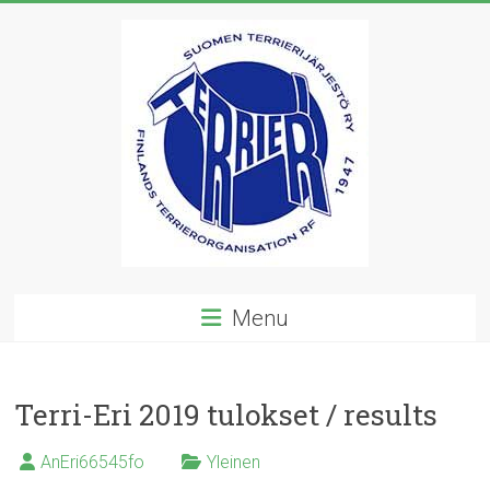
Skip
to
content
Suomen
Menu
Terrierijärjestö
ry
Terri-Eri 2019 tulokset / results
23
terrierirodun
AnEri66545fo
Yleinen
rotujärjestö