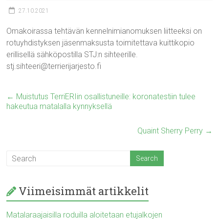
27.10.2021
Omakoirassa tehtävän kennelnimianomuksen liitteeksi on
rotuyhdistyksen jäsenmaksusta toimitettava kuittikopio
erillisellä sähköpostilla STJ:n sihteerille.
stj.sihteeri@terrierijarjesto.fi
←
Muistutus TerriERIin osallistuneille: koronatestiin tulee
hakeutua matalalla kynnyksellä
Quaint Sherry Perry
→
Viimeisimmät artikkelit
Matalaraajaisilla roduilla aloitetaan etujalkojen