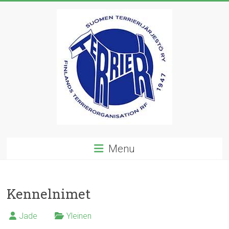
Skip
to
content
Suomen
Menu
Terrierijärjestö
ry
Kennelnimet
23
terrierirodun
Jade
Yleinen
rotujärjestö