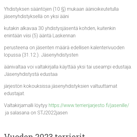
Yhdistyksen sääntöjen (10 §) mukaan äänioikeutetulla
jäsenyhdistyksellä on yksi ääni
kutakin alkavaa 30 yhdistysjäsentä kohden, kuitenkin
enintään viisi (5) ääntä Laskennan
perusteena on jäsenten määrä edellisen kalenterivuoden
lopussa (31.12.). Jäsenyhdistysten
äänivaltaa voi valtakirjalla käyttää yksi tai useampi edustaja.
Jäsenyhdistystä edustaa
järjestön kokouksissa jäsenyhdistyksien valtuuttamat
edustajat.
Valtakirjamalli löytyy
https://www.terrierijarjesto.fi/jasenille/
ja salasana on STJ2022jasen
Vuoden 2023 terrierit