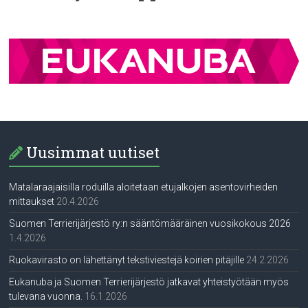
Uusimmat uutiset
Matalaraajaisilla roduilla aloitetaan etujalkojen asentovirheiden
mittaukset
20.4.2026
Suomen Terrierijärjestö ry:n sääntömääräinen vuosikokous 2026
1.4.2026
Ruokavirasto on lähettänyt tekstiviestejä koirien pitäjille
24.2.2026
Eukanuba ja Suomen Terrierijärjestö jatkavat yhteistyötään myös
tulevana vuonna.
16.1.2026