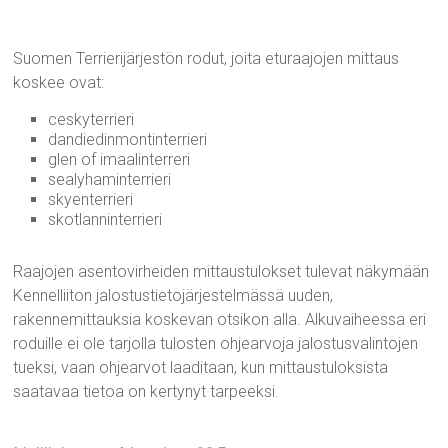
Suomen Terrierijärjestön rodut, joita eturaajojen mittaus
koskee ovat:
ceskyterrieri
dandiedinmontinterrieri
glen of imaalinterreri
sealyhaminterrieri
skyenterrieri
skotlanninterrieri
Raajojen asentovirheiden mittaustulokset tulevat näkymään
Kennelliiton jalostustietojärjestelmässä uuden,
rakennemittauksia koskevan otsikon alla. Alkuvaiheessa eri
roduille ei ole tarjolla tulosten ohjearvoja jalostusvalintojen
tueksi, vaan ohjearvot laaditaan, kun mittaustuloksista
saatavaa tietoa on kertynyt tarpeeksi.