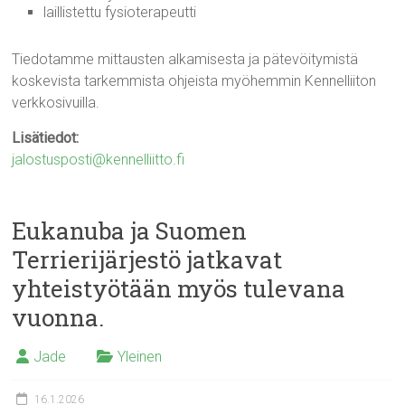
laillistettu fysioterapeutti
Tiedotamme mittausten alkamisesta ja pätevöitymistä
koskevista tarkemmista ohjeista myöhemmin Kennelliiton
verkkosivuilla.
Lisätiedot:
jalostusposti@kennelliitto.fi
Eukanuba ja Suomen
Terrierijärjestö jatkavat
yhteistyötään myös tulevana
vuonna.
Jade
Yleinen
16.1.2026