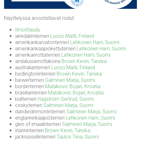
Näyttelyssä arvosteltavat rodut:
Ilmoittaudu
airedalenterrieri
Luoso Matti, Finland
amerikankarvatonterrieri
Lehkonen Harri, Suomi
amerikankääpiökettuterrieri
Lehkonen Harri, Suomi
amerikanrottaterrieri
Lehkonen Harri, Suomi
andalusianrottakoira
Brown Kevin, Tanska
australianterrieri
Luoso Matti, Finland
bedlingtoninterrieri
Brown Kevin, Tanska
biewerterrieri
Salminen Marja, Suomi
borderterrieri
Matakovic Bojan, Kroatia
brasilianterrieri
Matakovic Bojan, Kroatia
bullterrieri
Hagström Gertrud, Suomi
ceskyterrieri
Salminen Marja, Suomi
dandiedinmontinterrieri
Salminen Marja, Suomi
englanninkääpiöterrieri
Lehkonen Harri, Suomi
glen of imaalinterrieri
Salminen Marja, Suomi
irlanninterrieri
Brown Kevin, Tanska
jackrussellinterrieri
Taulos Tiina, Suomi