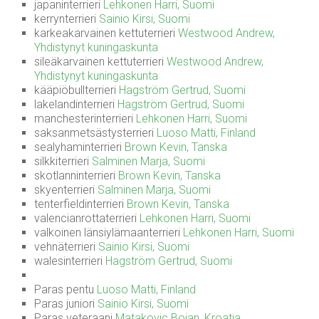
japaninterrieri
Lehkonen Harri, Suomi
kerrynterrieri
Sainio Kirsi, Suomi
karkeakarvainen kettuterrieri
Westwood Andrew,
Yhdistynyt kuningaskunta
sileäkarvainen kettuterrieri
Westwood Andrew,
Yhdistynyt kuningaskunta
kääpiöbullterrieri
Hagström Gertrud, Suomi
lakelandinterrieri
Hagström Gertrud, Suomi
manchesterinterrieri
Lehkonen Harri, Suomi
saksanmetsästysterrieri
Luoso Matti, Finland
sealyhaminterrieri
Brown Kevin, Tanska
silkkiterrieri
Salminen Marja, Suomi
skotlanninterrieri
Brown Kevin, Tanska
skyenterrieri
Salminen Marja, Suomi
tenterfieldinterrieri
Brown Kevin, Tanska
valencianrottaterrieri
Lehkonen Harri, Suomi
valkoinen länsiylämaanterrieri
Lehkonen Harri, Suomi
vehnäterrieri
Sainio Kirsi, Suomi
walesinterrieri
Hagström Gertrud, Suomi
Paras pentu
Luoso Matti, Finland
Paras juniori
Sainio Kirsi, Suomi
Paras veteraani
Matakovic Bojan, Kroatia