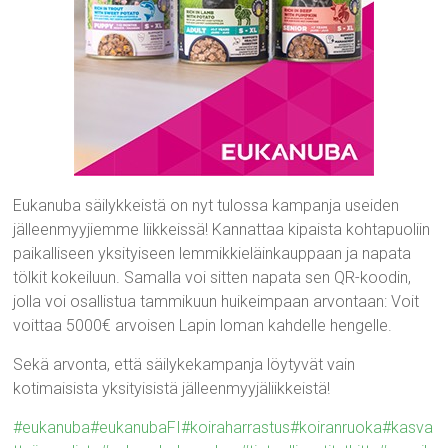
Eukanuba säilykkeistä on nyt tulossa kampanja useiden
jälleenmyyjiemme liikkeissä! Kannattaa kipaista kohtapuoliin
paikalliseen yksityiseen lemmikkieläinkauppaan ja napata
tölkit kokeiluun. Samalla voi sitten napata sen QR-koodin,
jolla voi osallistua tammikuun huikeimpaan arvontaan: Voit
voittaa 5000€ arvoisen Lapin loman kahdelle hengelle.
Sekä arvonta, että säilykekampanja löytyvät vain
kotimaisista yksityisistä jälleenmyyjäliikkeistä!
#eukanuba
#eukanubaFI
#koiraharrastus
#koiranruoka
#kasva