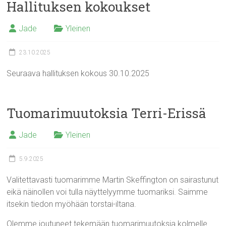
Hallituksen kokoukset
Jade
Yleinen
23.10.2025
Seuraava hallituksen kokous 30.10.2025
Tuomarimuutoksia Terri-Erissä
Jade
Yleinen
5.9.2025
Valitettavasti tuomarimme Martin Skeffington on sairastunut
eikä näinollen voi tulla näyttelyymme tuomariksi. Saimme
itsekin tiedon myöhään torstai-iltana.
Olemme joutuneet tekemään tuomarimuutoksia kolmelle