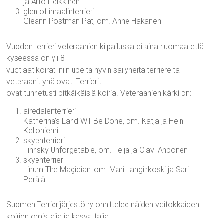
ja Arto Heikkinen
glen of imaalinterrieri
Gleann Postman Pat, om. Anne Hakanen
Vuoden terrieri veteraanien kilpailussa ei aina huomaa että
kyseessä on yli 8
vuotiaat koirat, niin upeita hyvin säilyneitä terriereitä
veteraanit yhä ovat. Terrierit
ovat tunnetusti pitkäikäisiä koiria. Veteraanien kärki on:
airedalenterrieri
Katherina’s Land Will Be Done, om. Katja ja Heini
Kelloniemi
skyenterrieri
Finnsky Unforgetable, om. Teija ja Olavi Ahponen
skyenterrieri
Linum The Magician, om. Mari Langinkoski ja Sari
Perälä
Suomen Terrierijärjestö ry onnittelee näiden voitokkaiden
koirien omistajia ja kasvattajia!