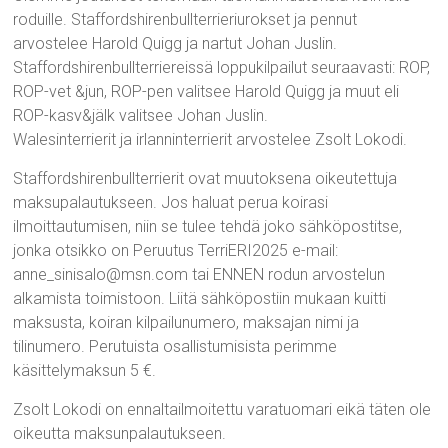
roduille. Staffordshirenbullterrieriurokset ja pennut
arvostelee Harold Quigg ja nartut Johan Juslin.
Staffordshirenbullterriereissä loppukilpailut seuraavasti: ROP,
ROP-vet &jun, ROP-pen valitsee Harold Quigg ja muut eli
ROP-kasv&jälk valitsee Johan Juslin.
Walesinterrierit ja irlanninterrierit arvostelee Zsolt Lokodi.
Staffordshirenbullterrierit ovat muutoksena oikeutettuja
maksupalautukseen. Jos haluat perua koirasi
ilmoittautumisen, niin se tulee tehdä joko sähköpostitse,
jonka otsikko on Peruutus TerriERI2025 e-mail:
anne_sinisalo@msn.com tai ENNEN rodun arvostelun
alkamista toimistoon. Liitä sähköpostiin mukaan kuitti
maksusta, koiran kilpailunumero, maksajan nimi ja
tilinumero. Perutuista osallistumisista perimme
käsittelymaksun 5 €.
Zsolt Lokodi on ennaltailmoitettu varatuomari eikä täten ole
oikeutta maksunpalautukseen.