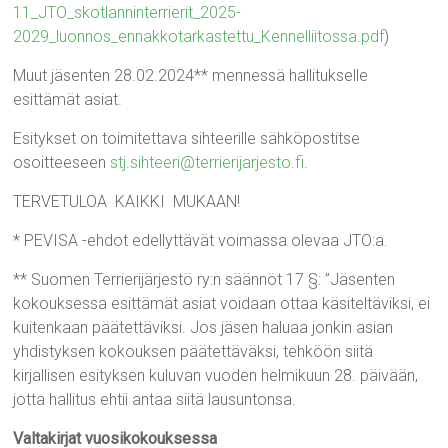
11_JTO_skotlanninterrierit_2025-
2029_luonnos_ennakkotarkastettu_Kennelliitossa.pdf
)
Muut jäsenten 28.02.2024** mennessä hallitukselle
esittämät asiat.
Esitykset on toimitettava sihteerille sähköpostitse
osoitteeseen
stj.sihteeri@terrierijarjesto.fi
.
TERVETULOA KAIKKI MUKAAN!
* PEVISA -ehdot edellyttävät voimassa olevaa JTO:a.
** Suomen Terrierijärjestö ry:n säännöt 17 §: ”Jäsenten
kokouksessa esittämät asiat voidaan ottaa käsiteltäviksi, ei
kuitenkaan päätettäviksi. Jos jäsen haluaa jonkin asian
yhdistyksen kokouksen päätettäväksi, tehköön siitä
kirjallisen esityksen kuluvan vuoden helmikuun 28. päivään,
jotta hallitus ehtii antaa siitä lausuntonsa.
Valtakirjat vuosikokouksessa