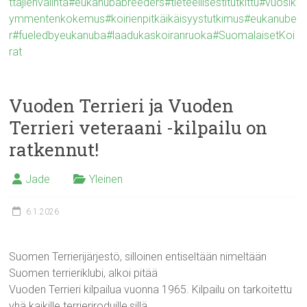
ttajienvalinta
#eukanubabreeders
#tieteellisestitutkittu
#vuosik
ymmentenkokemus
#koirienpitkäikäisyystutkimus
#eukanube
r
#fueledbyeukanuba
#laadukaskoiranruoka
#SuomalaisetKoi
rat
Vuoden Terrieri ja Vuoden
Terrieri veteraani -kilpailu on
ratkennut!
Jade
Yleinen
6.1.2026
Suomen Terrierijärjestö, silloinen entiseltään nimeltään
Suomen terrieriklubi, alkoi pitää
Vuoden Terrieri kilpailua vuonna 1965. Kilpailu on tarkoitettu
yhä kaikille terrieriroduille,sillä