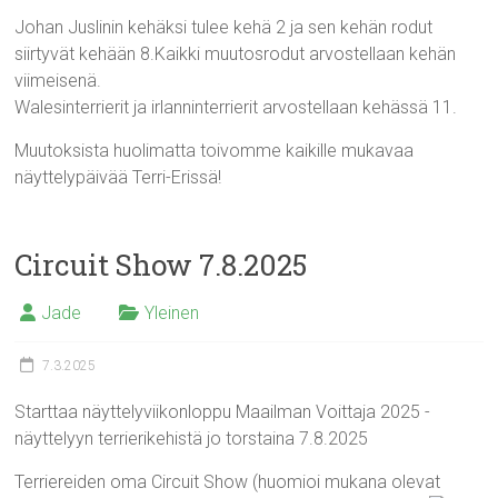
Johan Juslinin kehäksi tulee kehä 2 ja sen kehän rodut
siirtyvät kehään 8.Kaikki muutosrodut arvostellaan kehän
viimeisenä.
Walesinterrierit ja irlanninterrierit arvostellaan kehässä 11.
Muutoksista huolimatta toivomme kaikille mukavaa
näyttelypäivää Terri-Erissä!
Circuit Show 7.8.2025
Jade
Yleinen
7.3.2025
Starttaa näyttelyviikonloppu Maailman Voittaja 2025 -
näyttelyyn terrierikehistä jo torstaina 7.8.2025
Terriereiden oma Circuit Show (huomioi mukana olevat