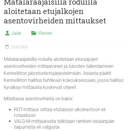
Matalaraajaisilla roduilla
aloitetaan etujalkojen
asentovirheiden mittaukset
Jade
Yleinen
20.4.2026
Matalaraajaisilla roduilla aloitetaan eturaajojen
asentovirheiden mittaaminen ja tulosten tallentaminen
Kennelliiton jalostustietojärjestelmään. Asiasta päätti
Kennelliiton hallitus huhtikuun kokouksessaan, jossa hallitus
hyväksyi mittausta koskevat ohjeet.
Mitattavia asentovirheitä on kaksi:
ROT-mittaus viittaa etutassun ulkokiertoon eli
rotaatioon
VALG-M-mittauksella tutkitaan ranteen sisäänpäin
taipumista eli valgusta