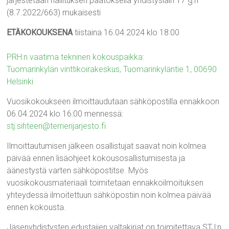
järjestetään hallituksen päätöksellä yhdistyslain 17 §:n
(8.7.2022/663) mukaisesti
ET
ÄKOKOUKSENA
tiistaina 16.04.2024 klo 18:00
PRH:n vaatima tekninen kokouspaikka:
Tuomarinkylän vinttikoirakeskus, Tuomarinkyläntie 1, 00690
Helsinki
Vuosikokoukseen ilmoittaudutaan sähköpostilla ennakkoon
06.04.2024 klo 16:00 mennessä:
stj.sihteeri@terrierijarjesto.fi
Ilmoittautumisen jälkeen osallistujat saavat noin kolmea
päivää ennen lisäohjeet kokousosallistumisesta ja
äänestystä varten sähköpostitse. Myös
vuosikokousmateriaali toimitetaan ennakkoilmoituksen
yhteydessä ilmoitettuun sähköpostiin noin kolmea päivää
ennen kokousta.
Jäsenyhdistysten edustajien valtakirjat on toimitettava STJ:n