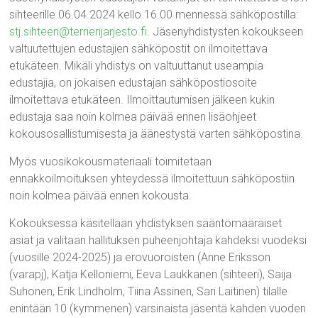
sihteerille 06.04.2024 kello 16.00 mennessä sähköpostilla:
stj.sihteeri@terrierijarjesto.fi
. Jäsenyhdistysten kokoukseen
valtuutettujen edustajien sähköpostit on ilmoitettava
etukäteen. Mikäli yhdistys on valtuuttanut useampia
edustajia, on jokaisen edustajan sähköpostiosoite
ilmoitettava etukäteen. Ilmoittautumisen jälkeen kukin
edustaja saa noin kolmea päivää ennen lisäohjeet
kokousosallistumisesta ja äänestystä varten sähköpostina.
Myös vuosikokousmateriaali toimitetaan
ennakkoilmoituksen yhteydessä ilmoitettuun sähköpostiin
noin kolmea päivää ennen kokousta.
Kokouksessa käsitellään yhdistyksen sääntömääräiset
asiat ja valitaan hallituksen puheenjohtaja kahdeksi vuodeksi
(vuosille 2024-2025) ja erovuoroisten (Anne Eriksson
(varapj), Katja Kelloniemi, Eeva Laukkanen (sihteeri), Saija
Suhonen, Erik Lindholm, Tiina Assinen, Sari Laitinen) tilalle
enintään 10 (kymmenen) varsinaista jäsentä kahden vuoden