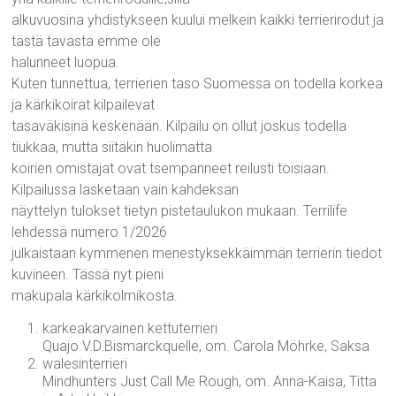
alkuvuosina yhdistykseen kuului melkein kaikki terrierirodut ja
tästä tavasta emme ole
halunneet luopua.
Kuten tunnettua, terrierien taso Suomessa on todella korkea
ja kärkikoirat kilpailevat
tasaväkisinä keskenään. Kilpailu on ollut joskus todella
tiukkaa, mutta siitäkin huolimatta
koirien omistajat ovat tsempanneet reilusti toisiaan.
Kilpailussa lasketaan vain kahdeksan
näyttelyn tulokset tietyn pistetaulukon mukaan. Terrilife
lehdessä numero 1/2026
julkaistaan kymmenen menestyksekkäimmän terrierin tiedot
kuvineen. Tässä nyt pieni
makupala kärkikolmikosta.
karkeakarvainen kettuterrieri
Quajo V.D.Bismarckquelle, om. Carola Möhrke, Saksa
walesinterrieri
Mindhunters Just Call Me Rough, om. Anna-Kaisa, Titta