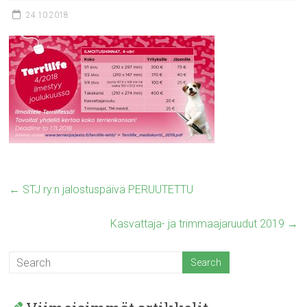
24.10.2018
←
STJ ry:n jalostuspäivä PERUUTETTU
Kasvattaja- ja trimmaajaruudut 2019
→