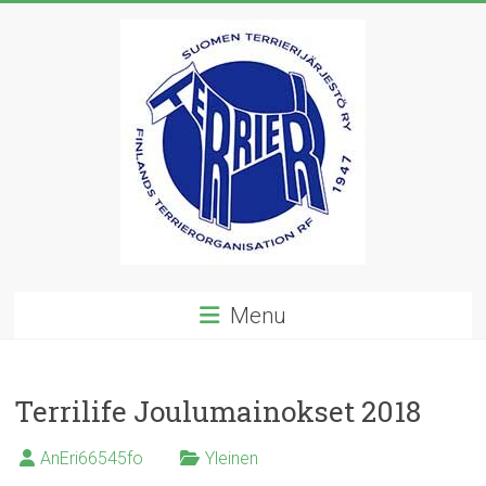
Skip
to
content
Suomen
Menu
Terrierijärjestö
ry
Terrilife Joulumainokset 2018
23
terrierirodun
AnEri66545fo
Yleinen
rotujärjestö