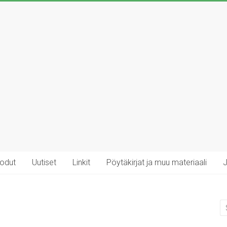
rodut
Uutiset
Linkit
Pöytäkirjat ja muu materiaali
J