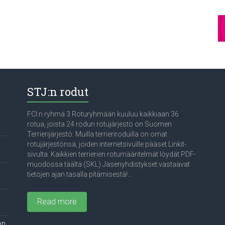
STJ:n rodut
FCI:n ryhmä 3 Roturyhmään kuuluu kaikkiaan 36
rotua, joista 24 rodun rotujärjestö on Suomen
Terrierijärjestö. Muilla terrieriroduilla on omat
rotujärjestönsä, joiden internetsivuille pääset Linkit-
sivulta. Kaikkien terrierien rotumääritelmät löydät PDF-
muodossa täältä (SKL) Jäsenyhdistykset vastaavat
tietojen ajan tasalla pitämisestä!...
Read more
on