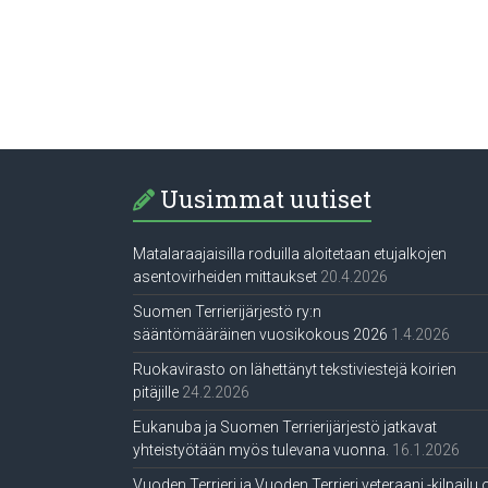
Uusimmat uutiset
Matalaraajaisilla roduilla aloitetaan etujalkojen
asentovirheiden mittaukset
20.4.2026
Suomen Terrierijärjestö ry:n
sääntömääräinen vuosikokous 2026
1.4.2026
Ruokavirasto on lähettänyt tekstiviestejä koirien
pitäjille
24.2.2026
Eukanuba ja Suomen Terrierijärjestö jatkavat
yhteistyötään myös tulevana vuonna.
16.1.2026
Vuoden Terrieri ja Vuoden Terrieri veteraani -kilpailu 