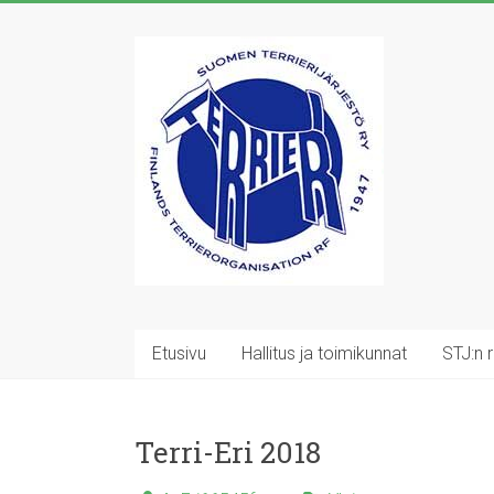
Skip
to
Suomen
content
Terrierijärjestö
ry
23
terrierirodun
rotujärjestö
Etusivu
Hallitus ja toimikunnat
STJ:n 
Terri-Eri 2018