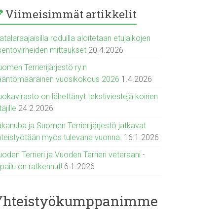
Viimeisimmät artikkelit
talaraajaisilla roduilla aloitetaan etujalkojen
sentovirheiden mittaukset
20.4.2026
omen Terrierijärjestö ry:n
ääntömääräinen vuosikokous 2026
1.4.2026
okavirasto on lähettänyt tekstiviestejä koirien
täjille
24.2.2026
ukanuba ja Suomen Terrierijärjestö jatkavat
hteistyötään myös tulevana vuonna.
16.1.2026
oden Terrieri ja Vuoden Terrieri veteraani -
lpailu on ratkennut!
6.1.2026
Yhteistyökumppanimme