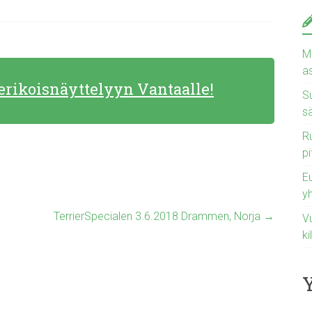
Ma
a
 erikoisnäyttelyyn Vantaalle!
Su
s
Ru
pi
E
y
TerrierSpecialen 3.6.2018 Drammen, Norja
→
Vu
ki