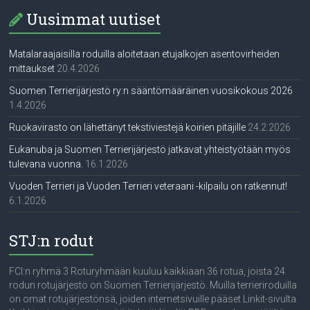
Uusimmat uutiset
Matalaraajaisilla roduilla aloitetaan etujalkojen asentovirheiden
mittaukset
20.4.2026
Suomen Terrierijärjestö ry:n sääntömääräinen vuosikokous 2026
1.4.2026
Ruokavirasto on lähettänyt tekstiviestejä koirien pitäjille
24.2.2026
Eukanuba ja Suomen Terrierijärjestö jatkavat yhteistyötään myös
tulevana vuonna.
16.1.2026
Vuoden Terrieri ja Vuoden Terrieri veteraani -kilpailu on ratkennut!
6.1.2026
STJ:n rodut
FCI:n ryhmä 3 Roturyhmään kuuluu kaikkiaan 36 rotua, joista 24
rodun rotujärjestö on Suomen Terrierijärjestö. Muilla terrieriroduilla
on omat rotujärjestönsä, joiden internetsivuille pääset Linkit-sivulta.