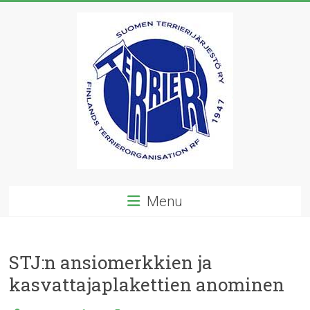
Skip
to
content
Suomen
Menu
Terrierijärjestö
ry
STJ:n ansiomerkkien ja
23
kasvattajaplakettien anominen
terrierirodun
rotujärjestö