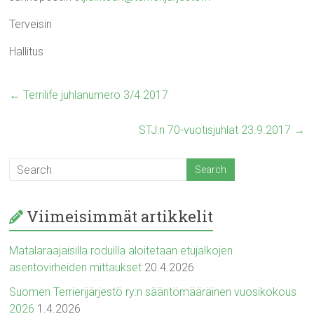
Terveisin
Hallitus
←
Terrilife juhlanumero 3/4 2017
STJ:n 70-vuotisjuhlat 23.9.2017
→
Viimeisimmät artikkelit
Matalaraajaisilla roduilla aloitetaan etujalkojen
asentovirheiden mittaukset
20.4.2026
Suomen Terrierijärjestö ry:n sääntömääräinen vuosikokous
2026
1.4.2026