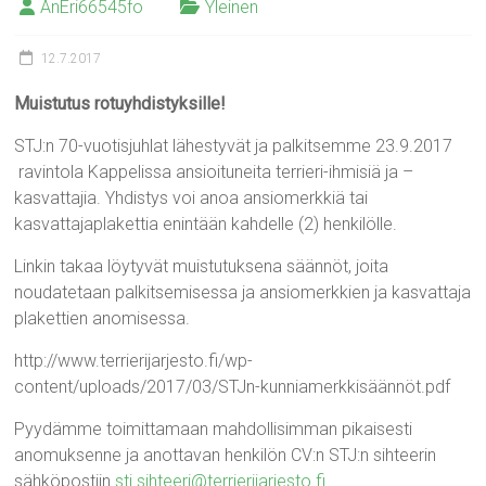
AnEri66545fo
Yleinen
12.7.2017
Muistutus rotuyhdistyksille!
STJ:n 70-vuotisjuhlat lähestyvät ja palkitsemme 23.9.2017
ravintola Kappelissa ansioituneita terrieri-ihmisiä ja –
kasvattajia. Yhdistys voi anoa ansiomerkkiä tai
kasvattajaplakettia enintään kahdelle (2) henkilölle.
Linkin takaa löytyvät muistutuksena säännöt, joita
noudatetaan palkitsemisessa ja ansiomerkkien ja kasvattaja
plakettien anomisessa.
http://www.terrierijarjesto.fi/wp-
content/uploads/2017/03/STJn-kunniamerkkisäännöt.pdf
Pyydämme toimittamaan mahdollisimman pikaisesti
anomuksenne ja anottavan henkilön CV:n STJ:n sihteerin
sähköpostiin
stj.sihteeri@terrierijarjesto.fi